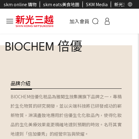
skm online 購物
skm eats美食地圖
SKM Media
新光三越官
加入會員
BIOCHEM 倍優
品牌介紹
BIOCHEM倍優化粧品為雅聞生技集團旗下品牌之一，專精
於生化物質的研究開發，並以尖端科技將已研發成功的嶄
新物質，淋漓盡致地應用於倍優生化化妝品內，使得化妝
品的生化美療效果能更精確地達到預期的時效。名符其實
地達到「倍加優秀」的經營宗旨與榮耀。