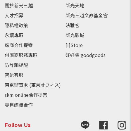
關於新光三越
新光天地
人才招募
新光三越文教基金會
隱私權政策
法雅客
永續專區
新光影城
廠商合作提案
[i]Store
供應商服務專區
好好集 goodgoods
防詐騙提醒
智能客服
東京辦事處 (東京オフィス)
skm online合作提案
零售媒體合作
Follow Us