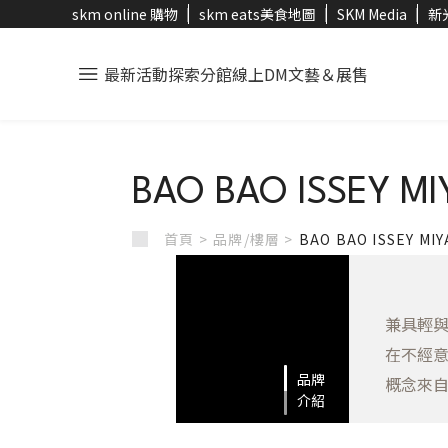
skm online 購物
skm eats美食地圖
SKM Media
新
最新活動
探索分館
線上DM
文藝＆展售
BAO BAO ISSEY MI
首頁 >
品牌/樓層 >
BAO BAO ISSEY MI
兼具輕
在不經意
品牌
概念來
介紹