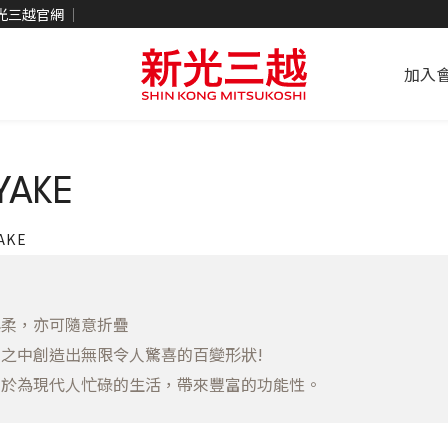
光三越官網
加入
YAKE
YAKE
與柔，亦可隨意折疊
之中創造出無限令人驚喜的百變形狀!
自於為現代人忙碌的生活，帶來豐富的功能性。