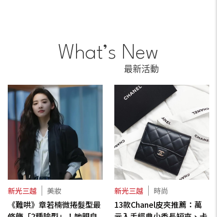
What’s New
最新活動
新光三越
美妝
新光三越
時尚
《難哄》章若楠微捲髮型最
13款Chanel皮夾推薦：萬
修飾「2種臉型」！她親自
元入手經典小香長短夾、卡