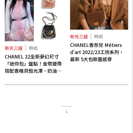
新光三越
時尚
CHANEL香奈兒 Métiers
新光三越
時尚
d'art 2022/23工坊系列，
CHANEL 22全新夢幻尺寸
最新 5大包款靈感穿
「迷你包」盤點！金幣鏈帶
搭配香檳貝殼光澤、奶油
黃、淡粉色.....還有爆擊少女
心臟的珍珠配飾，人間香奈
兒Jennie一次示範給你看！
1