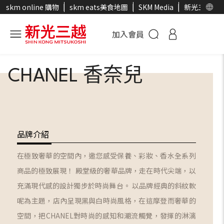
skm online 購物
skm eats美食地圖
SKM Media
新光三越官
加入會員
CHANEL 香奈兒
品牌介紹
在極致奢華的空間內，邀您感受保養、彩妝、香水全系列
商品的極致展現！ 殿堂級的奢華品牌，走在時代尖端，以
充滿現代感的設計獨步於時尚舞台。 以品牌經典的斜紋軟
呢為主題，店內呈現黑與白時尚風格，在這摩登而奢華的
空間，把CHANEL對時尚的感知和潮流觸覺，發揮的淋漓