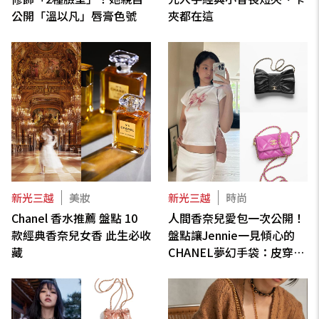
公開「溫以凡」唇膏色號
夾都在這
新光三越
美妝
新光三越
時尚
Chanel 香水推薦 盤點 10
人間香奈兒愛包一次公開！
款經典香奈兒女香 此生必收
盤點讓Jennie一見傾心的
藏
CHANEL夢幻手袋：皮穿鏈
後背包、經典WOC、流浪
包.....加碼類似款推薦！