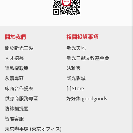
關於我們
相關投資事項
關於新光三越
新光天地
人才招募
新光三越文教基金會
隱私權政策
法雅客
永續專區
新光影城
廠商合作提案
[i]Store
供應商服務專區
好好集 goodgoods
防詐騙提醒
智能客服
東京辦事處 (東京オフィス)