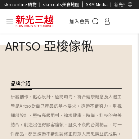
skm online 購物
skm eats美食地圖
SKM Media
新光三越官
加入會員
ARTSO 亞梭傢俬
品牌介紹
研發創作、貼心設計、極簡時尚、符合健康概念及人體工
學是Artso對自己產品的基本要求，透過不斷努力，重視
細部設計，堅持高級用材，追求健康、時尚、科技的完美
結合，創造出值得顧客信賴、歷久不衰的台灣精品。每一
件產品，都是經過不斷測試修正與眾人集思廣益的成果，