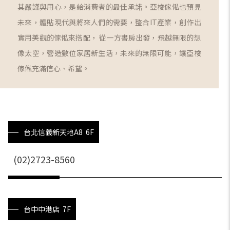
其嚴謹與用心，是給消費者的最佳承諾。亞梭傢俬也預見
未來，體貼現代與將來人們的需要，整合IT產業，創作出
實用美觀的傢俬來搭配， 從一方書房出發，飛越無限的想
像太空，營造數位家居新生活，未來的無限可能，讓亞梭
傢俬充滿信心、希望。
台北信義新天地A8 6F
(02)2723-8560
台中中港店 7F