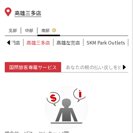
高雄三多店
北部
中部
南部
南小北門店
高雄三多店
高雄左営店
SKM Park Outlets
国際旅客專屬サービス
あなたの税の払い戻しを処理