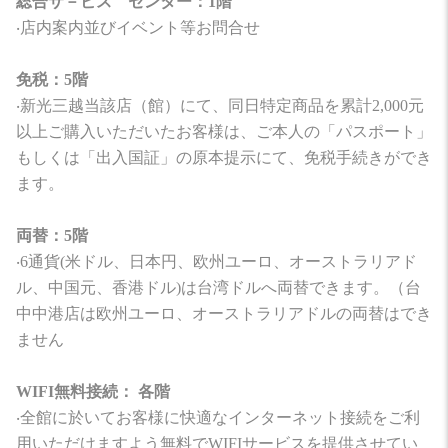
総合サ－ビス センター：1階
‧店内案内並びイベント等お問合せ
免税：5階
‧新光三越当該店（館）にて、同日特定商品を累計2,000元
以上ご購入いただいたお客様は、ご本人の「パスポート」
もしくは「出入国証」の原本提示にて、免税手続きができ
ます。
両替：5階
‧6通貨(米ドル、日本円、欧州ユーロ、オーストラリアド
ル、中国元、香港ドル)は台湾ドルへ両替できます。（台
中中港店は欧州ユーロ、オーストラリアドルの両替はでき
ません
WIFI無料接続： 各階
‧全館に於いてお客様に快適なインターネット接続をご利
用いただけますよう無料でWIFIサービスを提供させてい