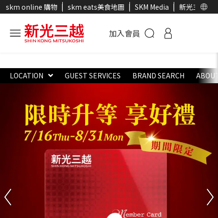
skm online 購物
skm eats美食地圖
SKM Media
新光三越官
加入會員
LOCATION
GUEST SERVICES
BRAND SEARCH
ABOUT