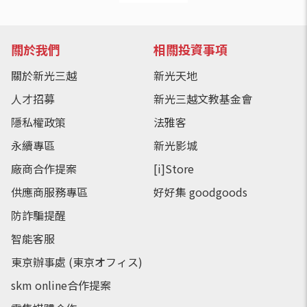
關於我們
相關投資事項
關於新光三越
新光天地
人才招募
新光三越文教基金會
隱私權政策
法雅客
永續專區
新光影城
廠商合作提案
[i]Store
供應商服務專區
好好集 goodgoods
防詐騙提醒
智能客服
東京辦事處 (東京オフィス)
skm online合作提案