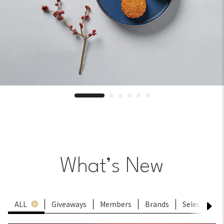
What’s New
ALL
Giveaways
Members
Brands
Select
Ex