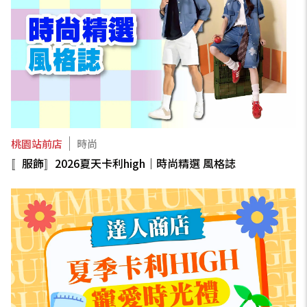
桃園站前店
時尚
〚服飾〛2026夏天卡利high｜時尚精選 風格誌