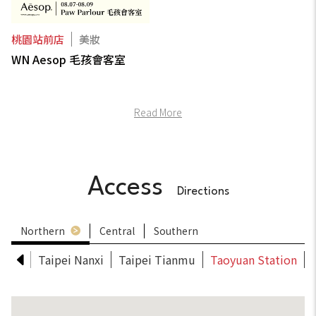
桃園站前店
美妝
WN Aesop 毛孩會客室
Read More
Access
Directions
Northern
Central
Southern
ation
Taipei Nanxi
Taipei Tianmu
Taoyuan Station