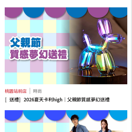
桃園站前店
時尚
〚送禮〛2026夏天卡利high｜父親節質感夢幻送禮