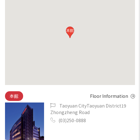
本館
本館
Floor Information
Taoyuan CityTaoyuan District19
Zhongzheng Road
(03)250-0888