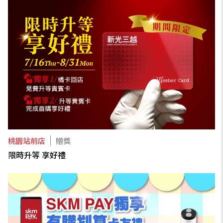
桃園站前店
贈獎
限時升等 享好禮