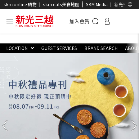
skm online 購物
skm eats美食地圖
SKM Media
新光三越官
加入會員
LOCATION
GUEST SERVICES
BRAND SEARCH
ABOUT