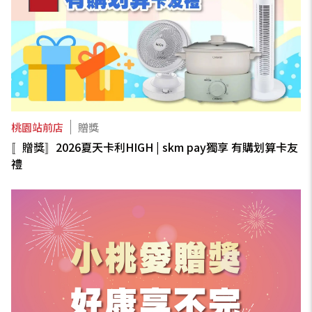
桃園站前店
贈獎
〚贈獎〛2026夏天卡利HIGH | skm pay獨享 有購划算卡友
禮