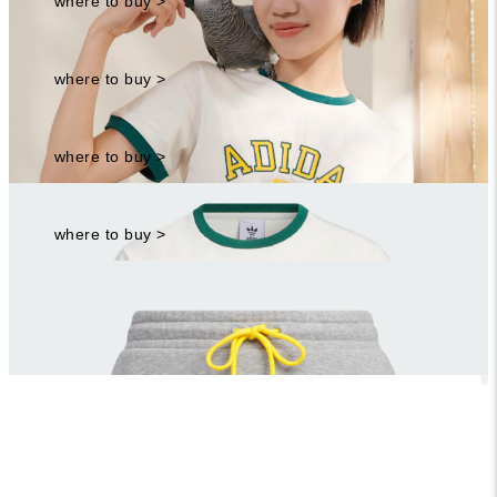
where to buy >
Tres vivier 皮革方釦長靴
優惠價：81,200
Vivienne Westwood
where to buy >
立體土星項鍊
優惠價：12,600
Vivienne Westwood
where to buy >
VERNON 系列戒指
優惠價：8,000
where to buy >
隱藏彩蛋 鸚兒2選1：
氣質水醬（Mizuchan）v.s 暗黑少女
Nana