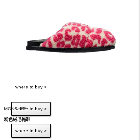
小飛象聯名T恤、短裙，All by adidas Originals ; 粉色絨毛拖鞋
by MONCLER。
最後環節，將會由同樣是本次同框明星的鸚兒來2選1，選
出牠喜歡哪一種Style的水兒！只見鸚兒走到2張照片面
前，就只是默默地走過，誰都沒選，「咳...我覺得2位都表
adidas Originals
現得很棒！」、「但我還是最喜歡我自己！」水兒搞笑緩
小飛象聯名T恤
解尷尬，看來鸚兒也是覺得水兒原本的風格就是最好的。
優惠價：1,890
adidas Originals
where to buy >
小飛象聯名T恤
優惠價：2,290
MONCLER
where to buy >
粉色絨毛拖鞋
where to buy >