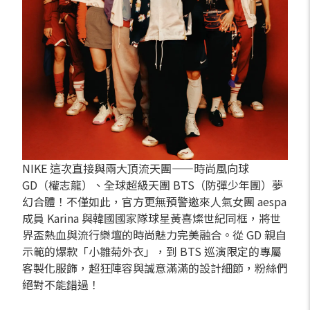
NIKE 這次直接與兩大頂流天團——時尚風向球
GD（權志龍）、全球超級天團 BTS（防彈少年團）夢
幻合體！不僅如此，官方更無預警邀來人氣女團 aespa
成員 Karina 與韓國國家隊球星黃喜燦世紀同框，將世
界盃熱血與流行樂壇的時尚魅力完美融合。從 GD 親自
示範的爆款「小雛菊外衣」，到 BTS 巡演限定的專屬
客製化服飾，超狂陣容與誠意滿滿的設計細節，粉絲們
絕對不能錯過！