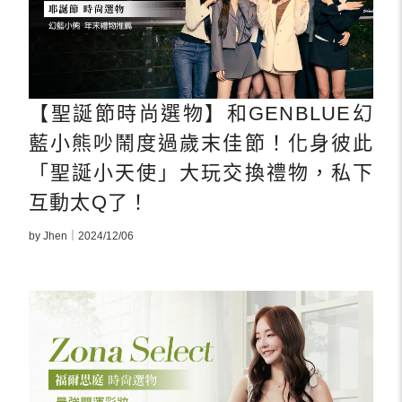
【聖誕節時尚選物】和GENBLUE幻
藍小熊吵鬧度過歲末佳節！化身彼此
「聖誕小天使」大玩交換禮物，私下
互動太Q了！
by Jhen｜2024/12/06