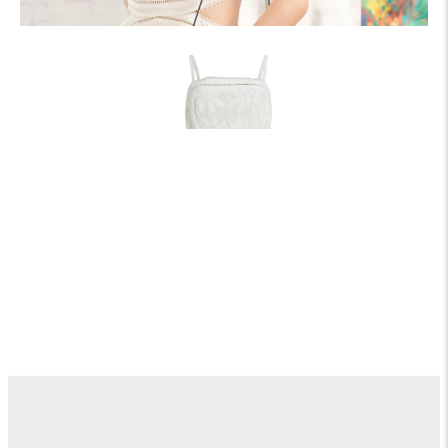
Mala刺繡洋裝、Zaria戒指，All by ALLSAINTS ; Box -Trot 系列
綠灰色s斜背袋、Box -Trot 系列稻草色xs斜背袋，All by
LONGCHAMP ; Logo珍珠耳環，by Tory Burch ; samba白色球
鞋，by adidas Originals。
精緻卻不會太過浮誇的珍珠點綴，搭配低飽和色系的
LONGCHAMP Box -Trot 系列包款，在炎熱夏日達到視覺
降溫的效果，想要保持像水醬一樣的純欲Style，過度打扮