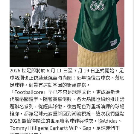
2026 世足即將於 6 月 11 日至 7 月 19 日正式開始，足
球熱潮也正快速延燒至時尚圈！近年從復古球衣、薄底
足球鞋，到帶有運動基因的街頭穿搭，
「Footballcore」早已不只是球迷文化，更成為新世
代風格關鍵字。隨著賽事倒數，各大品牌也紛紛推出話
題聯名系列，從經典隊徽、復古配色到重新演繹的球場
輪廓，都讓足球元素重新回到潮流視線。這次我們盤點
2026 最值得關注的世足聯名球鞋與球衣，從Adidas、
Tommy Hilfiger到Carhartt WIP、Gap，足球迷們千