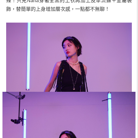
辣！只見Nana穿著全黑的上衣再加上皮革流蘇＋金屬裝
飾，替簡單的上身增加層次感，一點都不無聊！