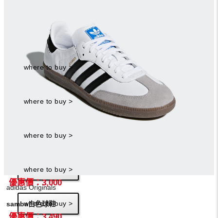
絕對是大忌，只見她腳踩adidas samba白色球鞋，剛好為
AllSaints
水醬氣質的少女穿搭注入一抹休閒，適時地營造出反差
MALA刺繡洋裝
感，反而讓人好感度更佳！
優惠價：11,200
LONGCHAMP
where to buy >
Box -Trot 系列綠灰色s斜背袋
LONGCHAMP
where to buy >
Box -Trot 系列稻草色xs斜背袋
Tory Burch
where to buy >
Logo珍珠耳環
AllSaints
where to buy >
ZARIA 戒指
優惠價：3,000
adidas Originals
where to buy >
samba白色球鞋
優惠價：3,490