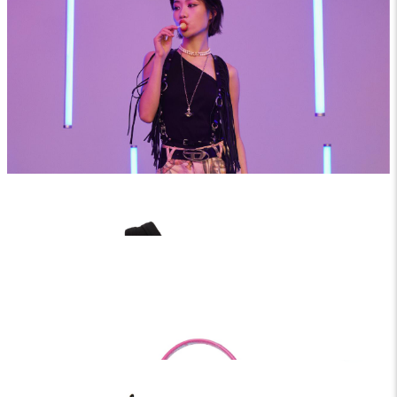
粉色星球短裙、Belt 系列流蘇腰帶、GRAZIELLA系列土星環項鍊、
VERNON 系列戒指、立體土星項鍊、BELLE手提包，All by
Vivienne Westwood ; Stef 單肩背心，by ALLSAINTS ; Tres
vivier 皮革方釦長靴 by Roger Vivier。
珍珠頸鏈也在席捲時尚圈的Y2K潮流下，成為許多時尚
KOL的必備單品，疊搭長版的立體土星項鍊豐富穿搭！還
有近期火到不行的Diesel Logo皮帶，身為陷阱風格女孩怎