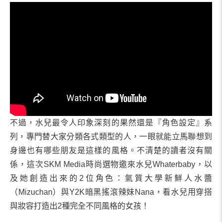
不過，水兒最令人印象深刻的果然還是『角色設定』系
列，專門替大家分類各式類型的人，一眼就能立馬聯想到
身邊也有哪些朋友是這樣的風格。不清楚的讀者沒有關
係，這次SKM Media時尚選物邀來水兒Whaterbaby，以
及她創造出來的2位角色：氣質大學新鮮人水醬
（Mizuchan）與Y2K暗黑搖滾辣妹Nana，看水兒用穿搭
與妝容打造出2種完全不同風格的女孩！