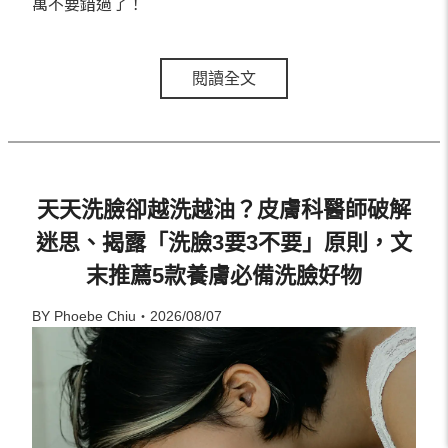
萬不要錯過了！
閱讀全文
天天洗臉卻越洗越油？皮膚科醫師破解
迷思、揭露「洗臉3要3不要」原則，文
末推薦5款養膚必備洗臉好物
BY Phoebe Chiu・2026/08/07