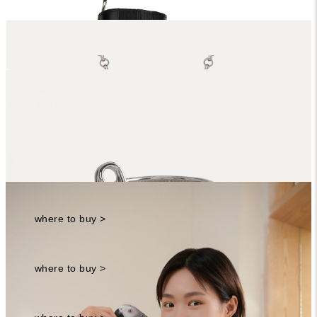
麼能沒有？此外，一年四季，不管白天夜晚都要帶在臉周
遭的墨鏡，除了增添整體造型感，不要問，這就是時尚！
粉色星球短裙、Belt 系列流蘇腰帶、GRAZIELLA系列土星環項鍊、
VERNON 系列戒指、立體土星項鍊、BELLE手提包，All by
Vivienne Westwood ; Stef 單肩背心，by ALLSAINTS ; Tres
vivier 皮革方釦長靴 by Roger Vivier。
Nana最後用Roger Vivier的皮革方釦長靴收尾，材質不僅
AllSaints
巧妙呼應上身外，剛好到膝蓋上的長度，讓人忍不住將視
STEF 單肩背心
覺集中在短裙中間，酷帥的風格照樣散發辣妹氛圍！
優惠價：2,000
Vivienne Westwood
where to buy >
粉色星球短裙
優惠價：15,900
Vivienne Westwood
where to buy >
BELLE手提包
優惠價：22,400
Roger Vivier