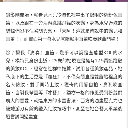
錄影剛開始，就看見水兒從包包裡拿出了搶眼的桃粉色直
笛、以及跟在一旁活潑亂跳飛舞的灰鸚，身為水兒迷妹的
編輯們忍不住瞬間興奮，「天阿！這就是傳說中的鸚兒和
直笛！」而畫面第一幕水兒就幽默用直笛吹奏歌曲開場！
除了擅長『演奏』直笛，幾乎可以說是全能型KOL的水
兒，模特兒身份出道、25歲的她現在是擁有12.5萬追蹤數
的美妝KOL，經常在社群中推薦、試用各種美妝產品，她
私底下的生活更是『瘋狂』，不僅有簡直是雙胞胎程度的
名人仿妝、雙手同時上妝、獵奇的用腳自拍、鼻孔吹直
笛、自製長輩圖等『才藝』，獨樹一格的作風受到粉絲們
廣大的喜愛，就連東方的水墨書法、西方的油畫壓克力也
被她游刃有餘的融入化妝技巧中，甚至在她台藝大畢業後
還嘗試開過畫室！