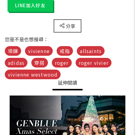
LINE加入好友
分享
您是不是也想搜尋：
項鍊
vivienne
戒指
allsaints
adidas
穿搭
roger
roger vivier
vivienne westwood
延伸閱讀