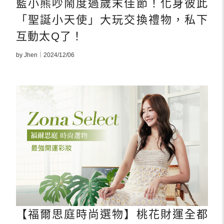
藍小熊吵鬧度過歲末佳節！化身彼此
「聖誕小天使」大玩交換禮物，私下
互動太Q了！
by Jhen｜2024/12/06
【福爾思庭時尚選物】桃花財運全都