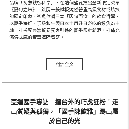
品牌「初魚鉄板料亭」，在這個盛夏推出全新限定菜單
《夏旬之味》。跳脫一般鐵板燒僅著重高級食材或炫技
的既定印象，初魚依循日本「因旬而食」的飲食哲學，
以夏季海鮮、頂級和牛與日本土用丑日必吃的鰻魚為主
軸，並搭配豊漁貿易獨家引進的夏季限定新酒，打造充
滿儀式感的奢華海陸盛宴。
閱讀全文
亞運國手專訪｜擂台外的巧虎狂粉！走
出質疑與孤獨，「國手陳歆雅」踢出屬
於自己的光