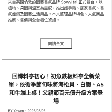
來自英國倫敦的園藝香氛品牌 Sowvital 正式登台，以
植物、果園與溫室為靈感，推出護手霜、居家香氛、香
氛蠟燭及園藝生活用品。本文整理品牌特色、人氣商品
推薦、售價與全台櫃位資訊。
閱讀全文
回歸料亭初心！初魚鉄板料亭全新菜
單，依循季節旬味將海松貝、白鰻、A5
和牛端上桌！父親節百元價升級方案登
場
BY Yawen・2026/08/06