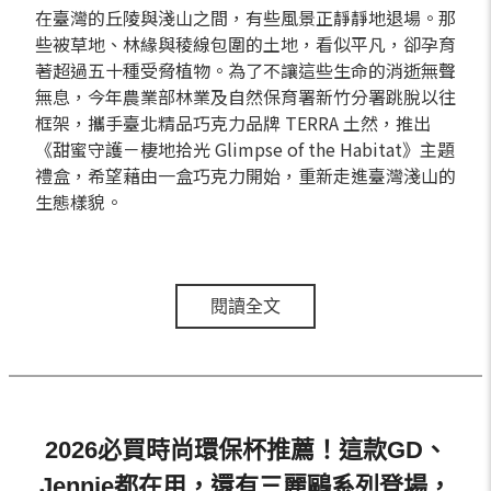
在臺灣的丘陵與淺山之間，有些風景正靜靜地退場。那
些被草地、林緣與稜線包圍的土地，看似平凡，卻孕育
著超過五十種受脅植物。為了不讓這些生命的消逝無聲
無息，今年農業部林業及自然保育署新竹分署跳脫以往
框架，攜手臺北精品巧克力品牌 TERRA 土然，推出
《甜蜜守護－棲地拾光 Glimpse of the Habitat》主題
禮盒，希望藉由一盒巧克力開始，重新走進臺灣淺山的
生態樣貌。
閱讀全文
2026必買時尚環保杯推薦！這款GD、
Jennie都在用，還有三麗鷗系列登場，