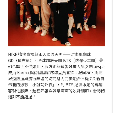
NIKE 這次直接與兩大頂流天團——時尚風向球
GD（權志龍）、全球超級天團 BTS（防彈少年團）夢
幻合體！不僅如此，官方更無預警邀來人氣女團 aespa
成員 Karina 與韓國國家隊球星黃喜燦世紀同框，將世
界盃熱血與流行樂壇的時尚魅力完美融合。從 GD 親自
示範的爆款「小雛菊外衣」，到 BTS 巡演限定的專屬
客製化服飾，超狂陣容與誠意滿滿的設計細節，粉絲們
絕對不能錯過！