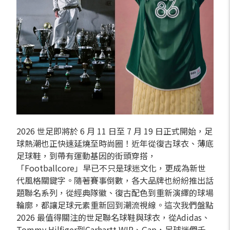
2026 世足即將於 6 月 11 日至 7 月 19 日正式開始，足
球熱潮也正快速延燒至時尚圈！近年從復古球衣、薄底
足球鞋，到帶有運動基因的街頭穿搭，
「Footballcore」早已不只是球迷文化，更成為新世
代風格關鍵字。隨著賽事倒數，各大品牌也紛紛推出話
題聯名系列，從經典隊徽、復古配色到重新演繹的球場
輪廓，都讓足球元素重新回到潮流視線。這次我們盤點
2026 最值得關注的世足聯名球鞋與球衣，從Adidas、
Tommy Hilfiger到Carhartt WIP、Gap，足球迷們千