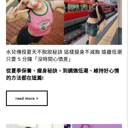
水兒傳授夏天不脫妝秘訣 這樣瘦身不減胸 遠離低潮
只要 5 分鐘「沒時間心情差」
從夏季保養、瘦身秘訣，到調適低潮、維持好心情
的方法都在這篇!
read more >