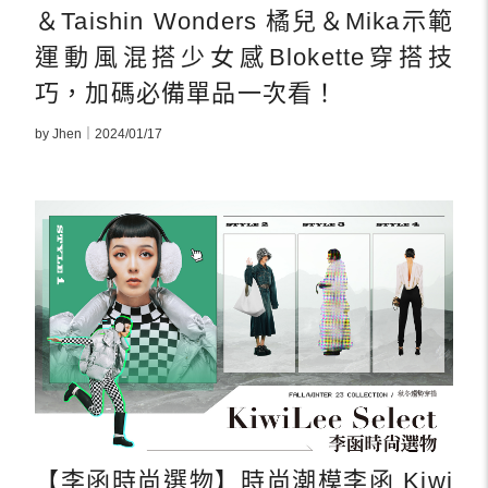
＆Taishin Wonders 橘兒＆Mika示範
運動風混搭少女感Blokette穿搭技
巧，加碼必備單品一次看！
by Jhen｜2024/01/17
【李函時尚選物】時尚潮模李函 Kiwi