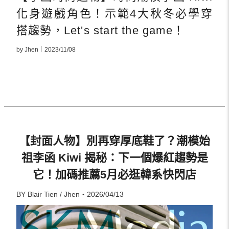
化身遊戲角色！示範4大秋冬必學穿
搭趨勢，Let's start the game！
by Jhen｜2023/11/08
【封面人物】別再穿厚底鞋了？潮模始
祖李函 Kiwi 揭秘：下一個爆紅趨勢是
它！加碼推薦5月必逛韓系快閃店
BY Blair Tien / Jhen・2026/04/13