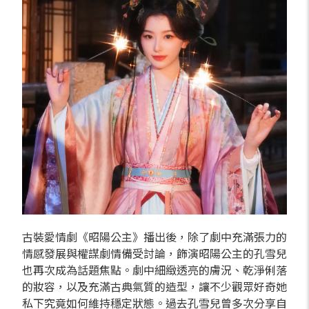
古裝愛情劇《昭陽公主》播出後，除了劇中充滿張力的
情感發展與權謀劇情備受討論，飾演昭陽公主的孔雪兒
也再次成為話題焦點。劇中細緻透亮的膚況、乾淨俐落
的妝容，以及充滿古典氣質的造型，讓不少觀眾好奇她
私下究竟如何維持穩定狀態。過去孔雪兒曾多次分享自