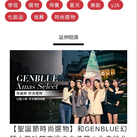
穿搭
選物
保養
夏天
美妝
y2k
化妝品
推薦
時尚選物
延伸閱讀
【聖誕節時尚選物】和GENBLUE幻