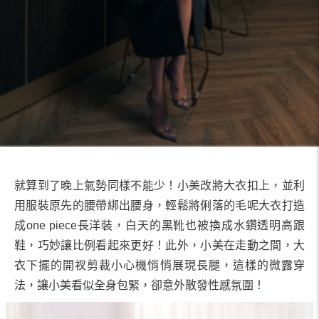
就算到了晚上氣勢同樣不能少！小美改將大衣扣上，並利
用服裝原先的腰帶綁出腰身，輕鬆將俐落的毛呢大衣打造
成one piece長洋裝，白天的黑靴也被換成水鑽透明高跟
鞋，巧妙讓比例看起來更好！此外，小美在走動之間，大
衣下擺的開衩剪裁小心機悄悄展現長腿，這樣的微露穿
法，讓小美看似全身包緊，卻意外散發性感氛圍！