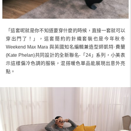
第四套 Day ：一秒出門穿搭
「這套呢就是你不知道要穿什麼的時候，直接一套就可以
穿出門了！」，這套簡約的針織套裝也是今年秋冬
Weekend Max Mara 與英國知名編輯兼造型師凱特·費蘭
(Kate Phelan)共同設計的全新聯名-「24」系列，小美表
示這樣偏冷色調的服裝，混搭暖色單品能展現出意外亮
點。