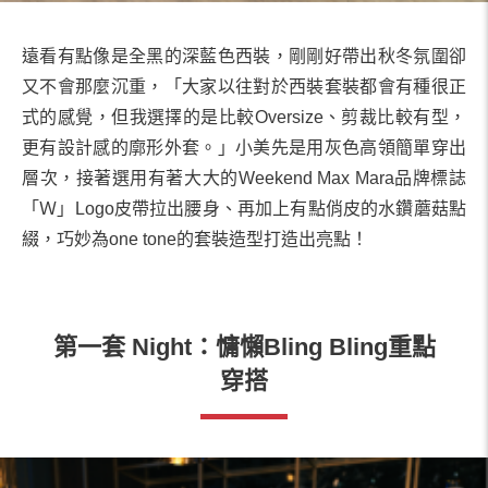
遠看有點像是全黑的深藍色西裝，剛剛好帶出秋冬氛圍卻
又不會那麼沉重，「大家以往對於西裝套裝都會有種很正
式的感覺，但我選擇的是比較Oversize、剪裁比較有型，
更有設計感的廓形外套。」小美先是用灰色高領簡單穿出
層次，接著選用有著大大的Weekend Max Mara品牌標誌
「Ｗ」Logo皮帶拉出腰身、再加上有點俏皮的水鑽蘑菇點
綴，巧妙為one tone的套裝造型打造出亮點！
第一套 Night：慵懶Bling Bling重點
穿搭