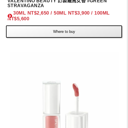
VALENTINO BEAUTY 訂製羅馬女香 #GREEN
STRAVAGANZA
30ML NT$2,650 / 50ML NT$3,900 / 100ML
NT$5,600
Where to buy