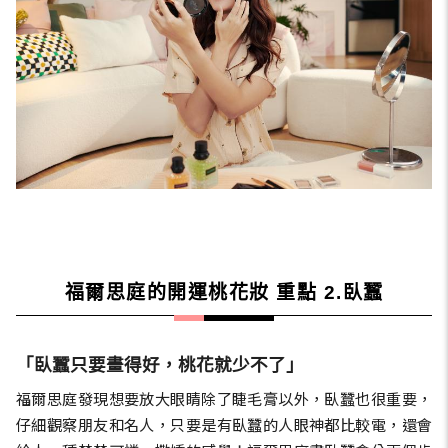
福爾思庭的開運桃花妝 重點 2.臥蠶
「臥蠶只要畫得好，桃花就少不了」
福爾思庭發現想要放大眼睛除了睫毛膏以外，臥蠶也很重要，
仔細觀察朋友和名人，只要是有臥蠶的人眼神都比較電，還會