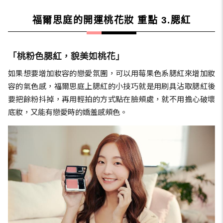
福爾思庭的開運桃花妝 重點 3.腮紅
「桃粉色腮紅，貌美如桃花」
如果想要增加妝容的戀愛氛圍，可以用莓果色系腮紅來增加妝
容的氣色感，福爾思庭上腮紅的小技巧就是用刷具沾取腮紅後
要把餘粉抖掉，再用輕拍的方式點在臉頰處，就不用擔心破壞
底妝，又能有戀愛時的嬌羞感頰色。