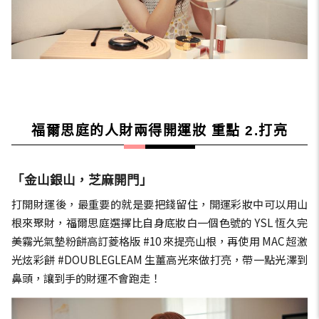
福爾思庭的人財兩得開運妝 重點 2.打亮
「金山銀山，芝麻開門」
打開財運後，最重要的就是要把錢留住，開運彩妝中可以用山
根來聚財，福爾思庭選擇比自身底妝白一個色號的 YSL 恆久完
美霧光氣墊粉餅高訂菱格版 #10 來提亮山根，再使用 MAC 超激
光炫彩餅 #DOUBLEGLEAM 生薑高光來做打亮，帶一點光澤到
鼻頭，讓到手的財運不會跑走！