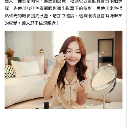
給人一種楚楚可憐、撒嬌的感覺！福爾思庭畫臥蠶會分兩個步
驟，先使用咖啡色霧面眼影畫出臥蠶下的陰影，再使用米色帶
點珠光的眼影提亮臥蠶，增加立體度，這樣眼睛就會有咪咪笑
的感覺，讓人忍不住想親近！