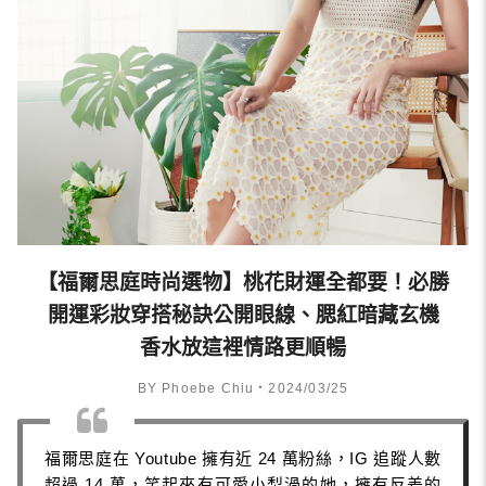
【福爾思庭時尚選物】桃花財運全都要！必勝
開運彩妝穿搭秘訣公開眼線、腮紅暗藏玄機
香水放這裡情路更順暢
BY Phoebe Chiu・2024/03/25
福爾思庭在 Youtube 擁有近 24 萬粉絲，IG 追蹤人數
超過 14 萬，笑起來有可愛小梨渦的她，擁有反差的