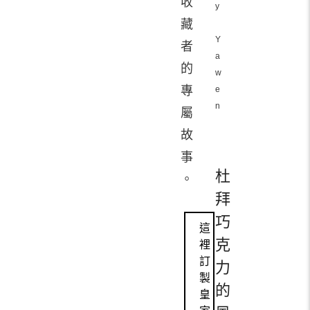
收
y
藏
Y
者
a
的
w
專
e
n
屬
故
事
杜
。
拜
巧
這
克
裡
訂
力
製
的
皇