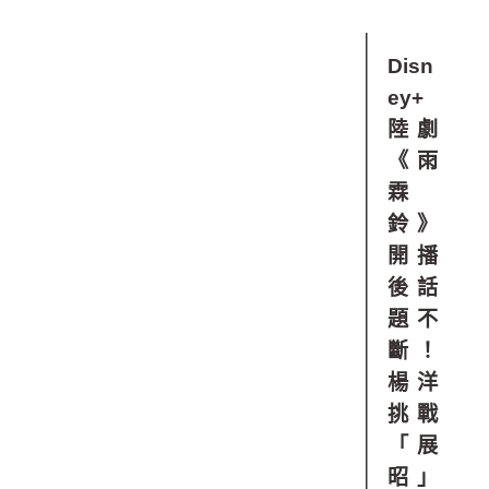
Disn
ey+
陸劇
《雨
霖
鈴》
開播
後話
題不
斷！
楊洋
挑戰
「展
昭」