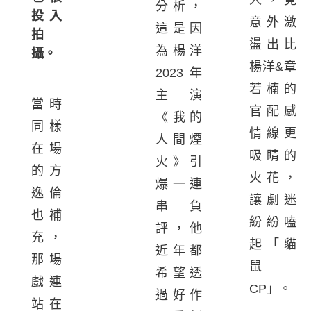
分析，
投入
意外激
這是因
拍
盪出比
為楊洋
攝。
楊洋&章
2023年
若楠的
主演
當時
官配感
《我的
同樣
情線更
人間煙
在場
吸睛的
火》引
的方
火花，
爆一連
逸倫
讓劇迷
串負
也補
紛紛嗑
評，他
充，
起「貓
近年都
那場
鼠
希望透
戲連
CP」。
過好作
站在