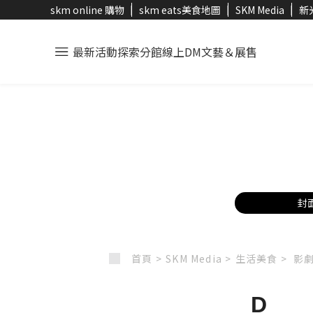
skm online 購物
skm eats美食地圖
SKM Media
新
最新活動
探索分館
線上DM
文藝＆展售
封
首頁 >
SKM Media >
生活美食 >
影劇
D