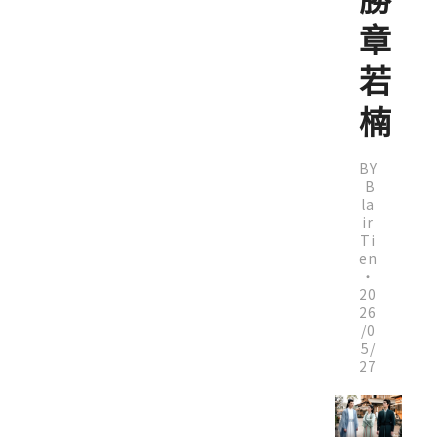
勝
章
若
楠
BY
B
la
ir
Ti
en
・
20
26
/0
5/
27