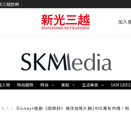
光三越官網
加入
面人物
時尚選物
時尚
美妝
生活美食
SKM GRE
名人 >
Disney+陸劇《雨霖鈴》楊洋自降片酬1400萬有內情