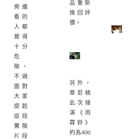
品重新
旁邊
挽回評
看的
價。
人都
覺得
十分
危
險，
不過
另外，
面對
章若楠
大家
此次接
提起
演《雨
這段
霖鈴》
驚險
約為400
片段