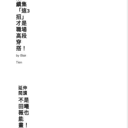
續集
「這3
招」
才是
職場
高段
穿
搭！
by Blair
Tien
不是
田曦
薇也
能
畫！