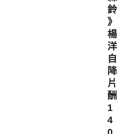
鈴
》
楊
洋
自
降
片
酬
1
4
0