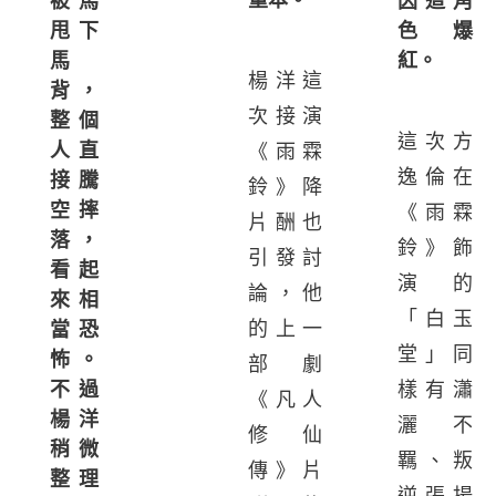
重本。
因這角
被馬
色爆
甩下
紅。
馬
楊洋這
背，
次接演
整個
這次方
人直
《雨霖
逸倫在
接騰
鈴》降
空摔
《雨霖
片酬也
落，
鈴》飾
引發討
看起
演的
論，他
來相
「白玉
的上一
當恐
堂」同
怖。
部劇
樣有瀟
不過
《凡人
楊洋
灑不
修仙
稍微
羈、叛
傳》片
整理
逆張揚