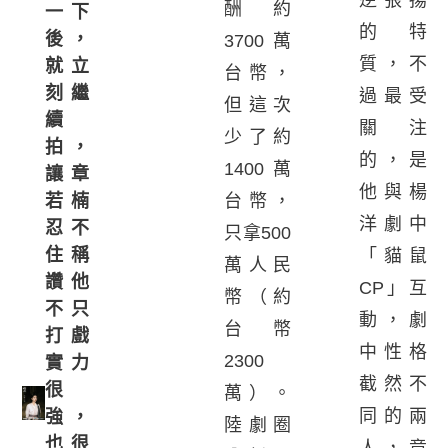
酬約
一下
的特
後，
3700萬
質，不
就立
台幣，
刻繼
過最受
但這次
續
關注
少了約
拍，
的，是
1400萬
讓章
他與楊
若楠
台幣，
洋劇中
忍不
只拿500
住稱
「貓鼠
萬人民
讚他
CP」互
幣（約
不只
動，劇
台幣
打戲
中性格
2300
實力
截然不
很
萬）。
同的兩
強，
陸劇圈
也很
人，竟