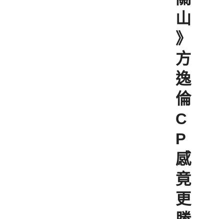
山
》
方
逸
倫
C
P
感
竟
更