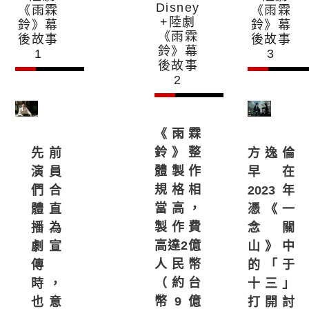
Disney
《雨霖
《雨霖
+陸劇
鈴》幕
鈴》幕
《雨霖
後故事
後故事
鈴》幕
1
3
後故事
2
《雨霖
鈴》整
方逸倫
先前
體製作
早在
演員
規格相
2023年
們合
當高，
憑《一
體直
製作費
念關
播為
高達2億
山》中
劇宣
人民幣
的「于
傳
（約台
十三」
時，
幣9億
打開討
也意