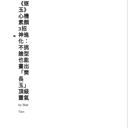
《逐
玉》
心機
素顏
3招
神進
化：
不挑
臉型
也能
畫出
「樊
長
玉」
頂級
靈氣
by Blair
Tien