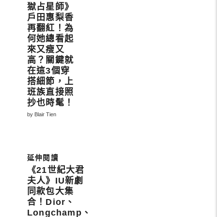
獄占星師》
戶田惠梨香
再翻紅！為
何她總看起
來又瘦又
高？關鍵就
在這3個穿
搭細節，上
班族直接照
抄也時髦！
by Blair Tien
《21世紀大君
夫人》IU新劇
同款包大集
合！Dior、
Longchamp、