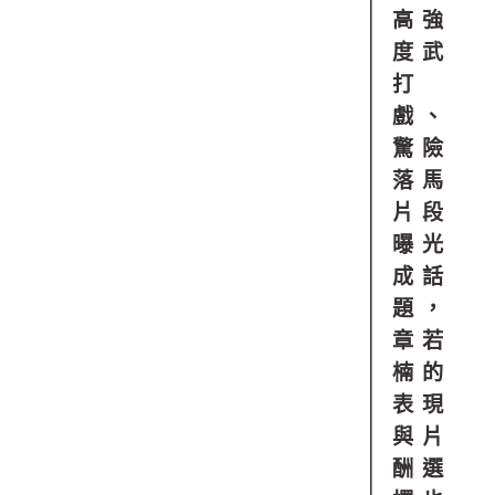
高強
度武
打
戲、
驚險
落馬
片段
曝光
成話
題，
章若
楠的
表現
與片
酬選