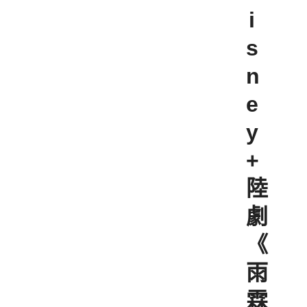
i
s
n
e
y
+
陸
劇
《
雨
霖