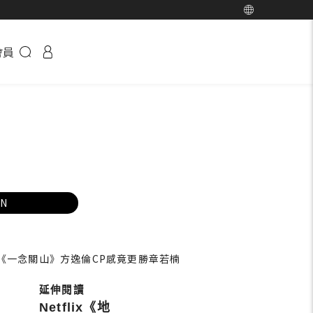
會員
EN
！和《一念關山》方逸倫CP感竟更勝章若楠
Netflix《地