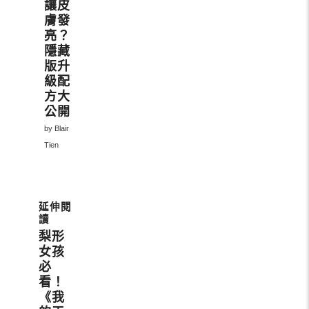
讓皮
膚發
亮？
隱藏
版升
級配
方大
公開
by Blair
Tien
梨形
女孩
必
看！
《我