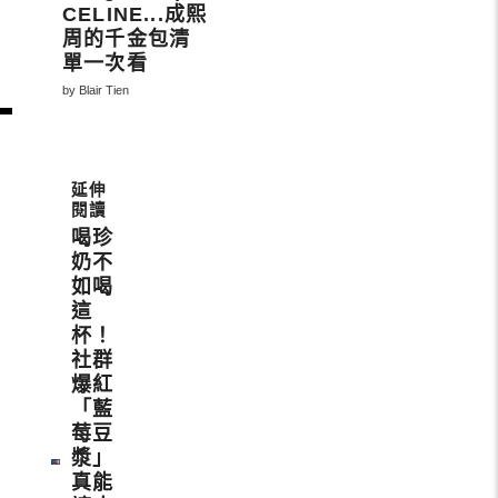
CELINE...成熙
周的千金包清
單一次看
by Blair Tien
喝珍
奶不
如喝
這
杯！
社群
爆紅
「藍
莓豆
漿」
真能