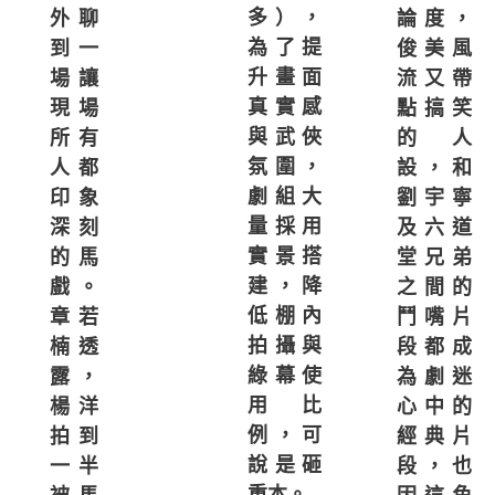
多），
論度，
外聊
為了提
俊美風
到一
升畫面
流又帶
場讓
真實感
點搞笑
現場
與武俠
的人
所有
氛圍，
設，和
人都
劇組大
劉宇寧
印象
量採用
及六道
深刻
實景搭
堂兄弟
的馬
建，降
之間的
戲。
低棚內
鬥嘴片
章若
拍攝與
段都成
楠透
綠幕使
為劇迷
露，
用比
心中的
楊洋
例，可
經典片
拍到
說是砸
段，也
一半