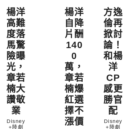
楊洋
楊洋
方逸
高難
自降
倫再
度落
片酬
掀討
馬驚
140
論！
險曝
0
和楊
光，
萬，
洋
章若
章若
CP
楠大
楠爆
感更
讚敬
紅選
勝官
業
擇不
配
漲價
Disney
Disney
+陸劇
+陸劇