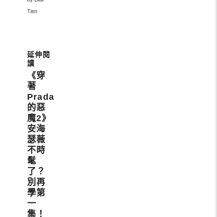
Tien
《穿
著
Prada
的惡
魔2》
安海
瑟薇
不時
髦
了？
別再
學第
一
集！