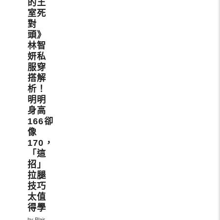
的王
室死
對
頭》
林智
妍私
服穿
搭解
析！
明明
身高
166卻
像
170，
「這
招」
拉腿
技巧
太值
得學
by Blair