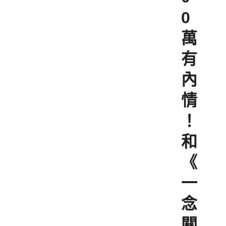
0
萬
有
內
情
！
和
《
一
念
關