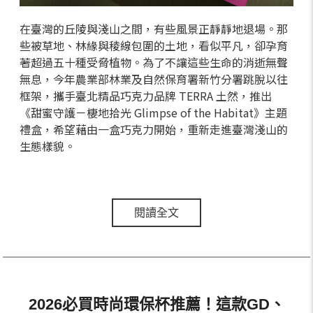
在臺灣的丘陵與淺山之間，有些風景正靜靜地退場。那
些被草地、林緣與稜線包圍的土地，看似平凡，卻孕育
著超過五十種受脅植物。為了不讓這些生命的消逝無聲
無息，今年農業部林業及自然保育署新竹分署跳脫以往
框架，攜手臺北精品巧克力品牌 TERRA 土然，推出
《甜蜜守護－棲地拾光 Glimpse of the Habitat》主題
禮盒，希望藉由一盒巧克力開始，重新走進臺灣淺山的
生態樣貌。
閱讀全文
2026必買時尚環保杯推薦！這款GD、