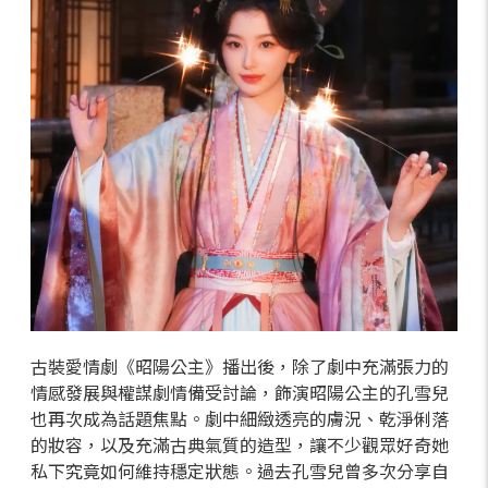
古裝愛情劇《昭陽公主》播出後，除了劇中充滿張力的
情感發展與權謀劇情備受討論，飾演昭陽公主的孔雪兒
也再次成為話題焦點。劇中細緻透亮的膚況、乾淨俐落
的妝容，以及充滿古典氣質的造型，讓不少觀眾好奇她
私下究竟如何維持穩定狀態。過去孔雪兒曾多次分享自