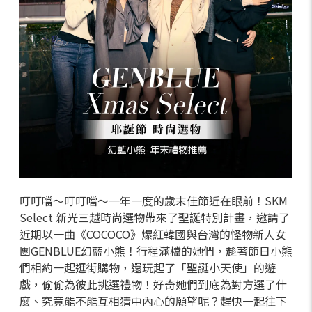
叮叮噹～叮叮噹～一年一度的歲末佳節近在眼前！SKM
Select 新光三越時尚選物帶來了聖誕特別計畫，邀請了
近期以一曲《COCOCO》爆紅韓國與台灣的怪物新人女
團GENBLUE幻藍小熊！行程滿檔的她們，趁著節日小熊
們相約一起逛街購物，還玩起了「聖誕小天使」的遊
戲，偷偷為彼此挑選禮物！好奇她們到底為對方選了什
麼、究竟能不能互相猜中內心的願望呢？趕快一起往下