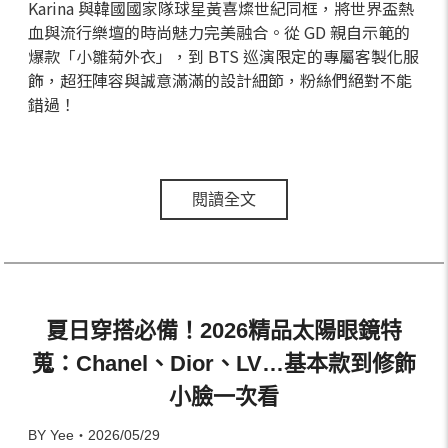
Karina 與韓國國家隊球星黃喜燦世紀同框，將世界盃熱
血與流行樂壇的時尚魅力完美融合。從 GD 親自示範的
爆款「小雛菊外衣」，到 BTS 巡演限定的專屬客製化服
飾，超狂陣容與誠意滿滿的設計細節，粉絲們絕對不能
錯過！
閱讀全文
夏日穿搭必備！2026精品太陽眼鏡特
蒐：Chanel、Dior、LV…基本款到修飾
小臉一次看
BY Yee・2026/05/29