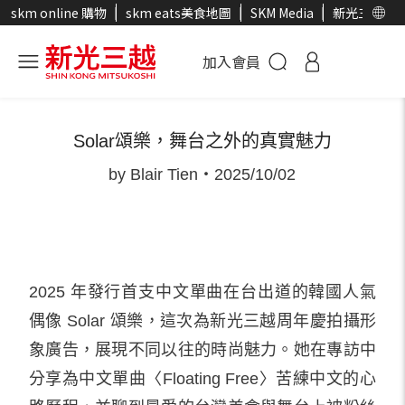
skm online 購物
skm eats美食地圖
SKM Media
新光三越官
加入會員
封面人物
時尚選物
時尚
美妝
生活美食
SK
Solar頌樂，舞台之外的真實魅力
by Blair Tien・2025/10/02
2025 年發行首支中文單曲在台出道的韓國人氣
偶像 Solar 頌樂，這次為新光三越周年慶拍攝形
象廣告，展現不同以往的時尚魅力。她在專訪中
分享為中文單曲〈Floating Free〉苦練中文的心