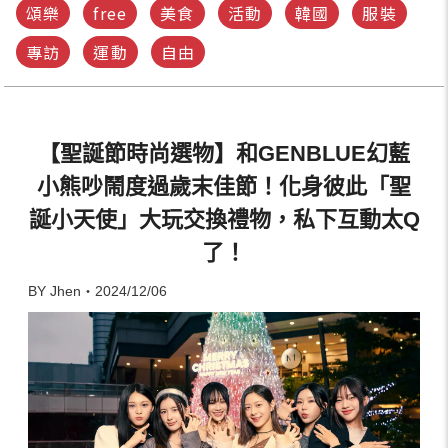
頌樂
free
美食
活動
韓國
服裝
專訪
運動
自由
【聖誕節時尚選物】和GENBLUE幻藍
小熊吵鬧度過歲末佳節！化身彼此「聖
誕小天使」大玩交換禮物，私下互動太Q
了！
BY Jhen・2024/12/06