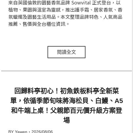
來自英國倫敦的園藝香氛品牌 Sowvital 正式登台，以
植物、果園與溫室為靈感，推出護手霜、居家香氛、香
氛蠟燭及園藝生活用品。本文整理品牌特色、人氣商品
推薦、售價與全台櫃位資訊。
閱讀全文
回歸料亭初心！初魚鉄板料亭全新菜
單，依循季節旬味將海松貝、白鰻、A5
和牛端上桌！父親節百元價升級方案登
場
BY Yawen・2026/08/06