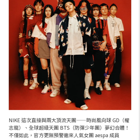
NIKE 這次直接與兩大頂流天團——時尚風向球 GD（權
志龍）、全球超級天團 BTS（防彈少年團）夢幻合體！
不僅如此，官方更無預警邀來人氣女團 aespa 成員