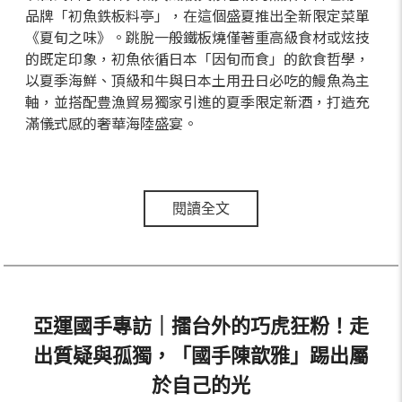
品牌「初魚鉄板料亭」，在這個盛夏推出全新限定菜單
《夏旬之味》。跳脫一般鐵板燒僅著重高級食材或炫技
的既定印象，初魚依循日本「因旬而食」的飲食哲學，
以夏季海鮮、頂級和牛與日本土用丑日必吃的鰻魚為主
軸，並搭配豊漁貿易獨家引進的夏季限定新酒，打造充
滿儀式感的奢華海陸盛宴。
閱讀全文
亞運國手專訪｜擂台外的巧虎狂粉！走
出質疑與孤獨，「國手陳歆雅」踢出屬
於自己的光