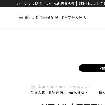
skm online 購物
skm eats美食地圖
SKM Media
新
最新活動
探索分館
線上DM
文藝＆展售
封
首頁 >
SKM Media >
封面人物 >
封面人物｜獨家專訪「中華隊林家正」：「情人節