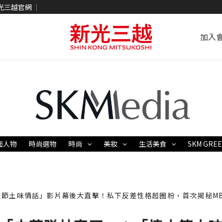
光三越官網
加入
面人物
時尚選物
時尚
美妝
生活美食
SKM GRE
土味情話」影片幕後大直擊！私下反差性格超圈粉，首次揭秘MBTI