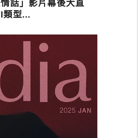
味情話」影片幕後大直
型...