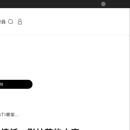
會員
EN
類型...