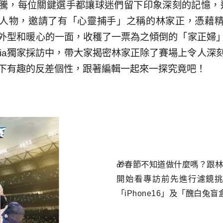
騰，每位關鍵選手都讓球迷們留下印象深刻的記憶，這
 封面人物，邀請了有「心靈捕手」之稱的林家正，憑藉
外型和暖心的一面，收穫了一票為之傾倒的「家正婦
edia獨家採訪中，帶大家揭密林家正除了賽場上令人深
下有趣的反差個性，跟著編輯一起來一探究竟吧！
🎁春節不知道做什麼嗎？跟
開始看專訪前先進行濾鏡挑戰就
「iPhone16」及「醜白兔盲