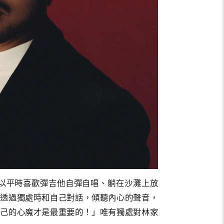
以平時喜歡彈吉他自彈自唱、躺在沙灘上放
成透過獨處時和自己對話，傾聽內心的聲音，
自己的心魔才是最重要的！」唯有獨處對林家