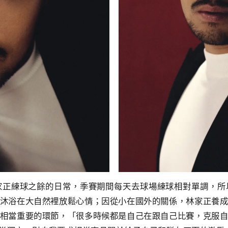
家正練球之餘的日常，季賽期間每天去球場練球相對單調，所
沐浴在大自然裡放鬆心情；因從小在國外的關係，林家正養
相當重要的環節，「很多時候都是自己在跟自己比賽，克服