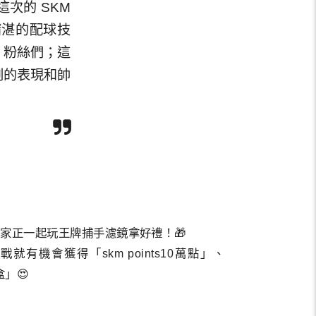
次的 SKM
精湛的配球技
」粉絲們；這
刻的表現和帥
林家正一起玩王牌捕手濾鏡拿好禮！🎁
有機會獲得「skm points10萬點」、
盒」😍