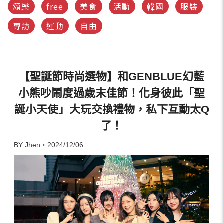
頌樂
free
美食
活動
韓國
服裝
專訪
運動
自由
【聖誕節時尚選物】和GENBLUE幻藍
小熊吵鬧度過歲末佳節！化身彼此「聖
誕小天使」大玩交換禮物，私下互動太Q
了！
BY Jhen・2024/12/06