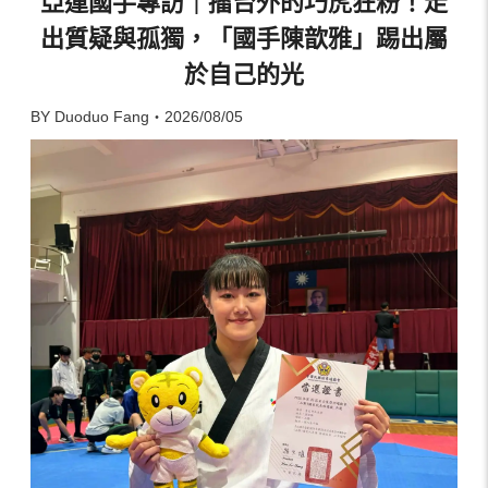
亞運國手專訪｜擂台外的巧虎狂粉！走
出質疑與孤獨，「國手陳歆雅」踢出屬
於自己的光
BY Duoduo Fang・2026/08/05