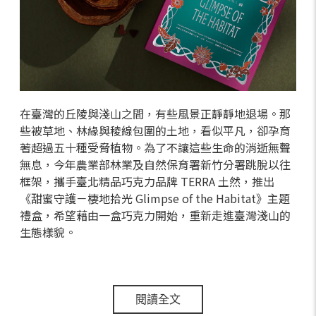
在臺灣的丘陵與淺山之間，有些風景正靜靜地退場。那
些被草地、林緣與稜線包圍的土地，看似平凡，卻孕育
著超過五十種受脅植物。為了不讓這些生命的消逝無聲
無息，今年農業部林業及自然保育署新竹分署跳脫以往
框架，攜手臺北精品巧克力品牌 TERRA 土然，推出
《甜蜜守護－棲地拾光 Glimpse of the Habitat》主題
禮盒，希望藉由一盒巧克力開始，重新走進臺灣淺山的
生態樣貌。
閱讀全文