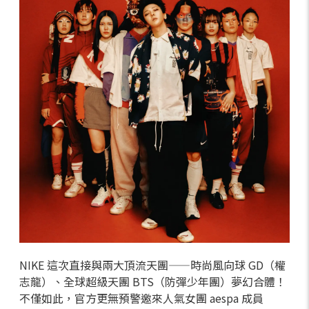
NIKE 這次直接與兩大頂流天團——時尚風向球 GD（權
志龍）、全球超級天團 BTS（防彈少年團）夢幻合體！
不僅如此，官方更無預警邀來人氣女團 aespa 成員