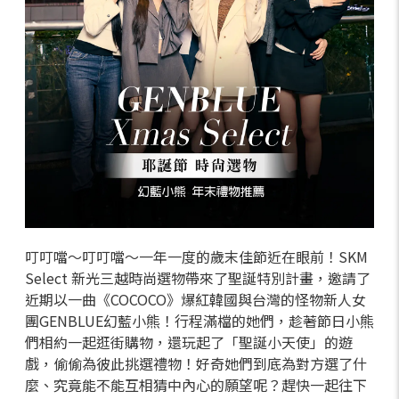
叮叮噹～叮叮噹～一年一度的歲末佳節近在眼前！SKM
Select 新光三越時尚選物帶來了聖誕特別計畫，邀請了
近期以一曲《COCOCO》爆紅韓國與台灣的怪物新人女
團GENBLUE幻藍小熊！行程滿檔的她們，趁著節日小熊
們相約一起逛街購物，還玩起了「聖誕小天使」的遊
戲，偷偷為彼此挑選禮物！好奇她們到底為對方選了什
麼、究竟能不能互相猜中內心的願望呢？趕快一起往下