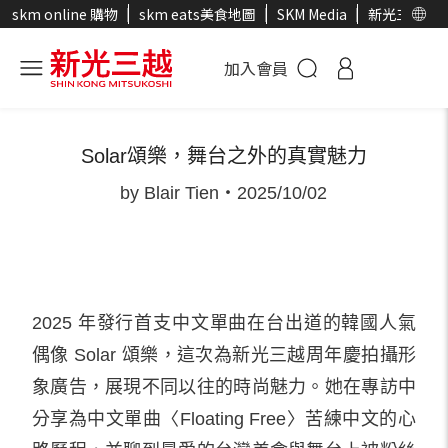
skm online 購物
skm eats美食地圖
SKM Media
新光三越官
加入會員
封面人物
時尚選物
時尚
美妝
生活美食
SK
Solar頌樂，舞台之外的真實魅力
by Blair Tien・2025/10/02
2025 年發行首支中文單曲在台出道的韓國人氣
偶像 Solar 頌樂，這次為新光三越周年慶拍攝形
象廣告，展現不同以往的時尚魅力。她在專訪中
分享為中文單曲〈Floating Free〉苦練中文的心