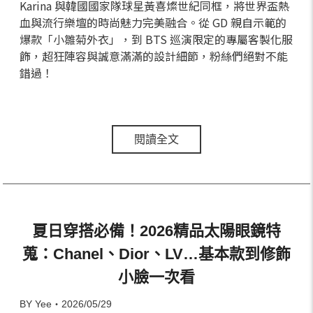
Karina 與韓國國家隊球星黃喜燦世紀同框，將世界盃熱
血與流行樂壇的時尚魅力完美融合。從 GD 親自示範的
爆款「小雛菊外衣」，到 BTS 巡演限定的專屬客製化服
飾，超狂陣容與誠意滿滿的設計細節，粉絲們絕對不能
錯過！
閱讀全文
夏日穿搭必備！2026精品太陽眼鏡特
蒐：Chanel、Dior、LV…基本款到修飾
小臉一次看
BY Yee・2026/05/29