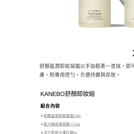
舒顏盈潤卸妝凝霜以手指輕柔一塗抹，即
膚，附專用挖勺，方便持握與存放。
KANEBO舒顏卸妝組
組合內容
舒顏盈潤卸妝凝霜160g
肌力瞬亮美容露V15ml
活力肌密光澤日霜8g