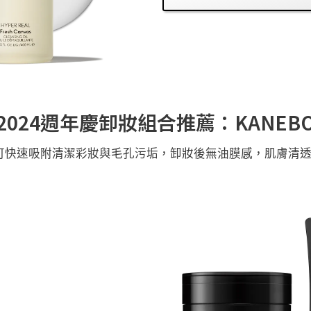
2024週年慶卸妝組合推薦：KANEB
可快速吸附清潔彩妝與毛孔污垢，卸妝後無油膜感，肌膚清