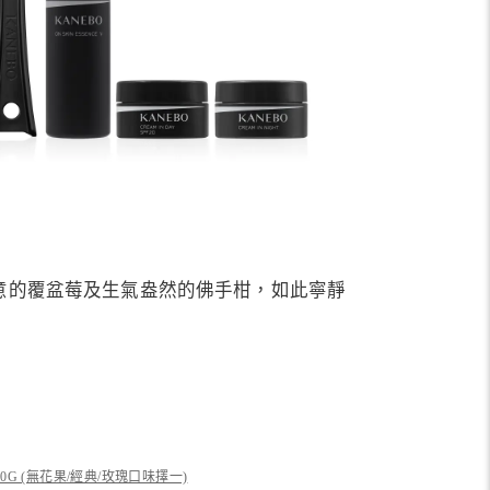
意的覆盆莓及生氣盎然的佛手柑，如此寧靜
G (無花果/經典/玫瑰口味擇一)