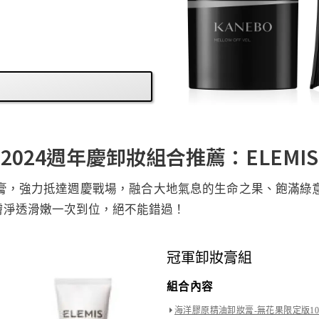
2024週年慶卸妝組合推薦：ELEMIS
膏，強力抵達週慶戰場，融合大地氣息的生命之果、飽滿綠
膚淨透滑嫩一次到位，絕不能錯過！
冠軍卸妝膏組
組合內容
海洋膠原精油卸妝膏-無花果限定版100