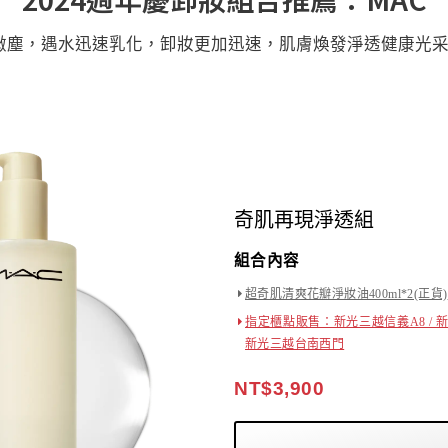
微塵，遇水迅速乳化，卸妝更加迅速，肌膚煥發淨透健康光
奇肌再現淨透組
組合內容
超奇肌清爽花瓣淨妝油400ml*2(正貨)
指定櫃點販售：新光三越信義A8 / 新
新光三越台南西門
NT$3,900