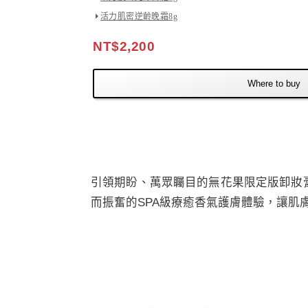
活力肌密逆齡晚霜8g
NT$2,200
Where to buy
引領期盼、萬眾矚目的無花果限定版卸妝
而振奮的SPA級療癒香氣護膚體驗，讓肌