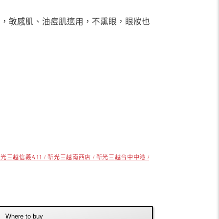
采，敏感肌、油痘肌適用，不熏眼，眼妝也
光三越信義A11 / 新光三越南西店 / 新光三越台中中港 /
Where to buy