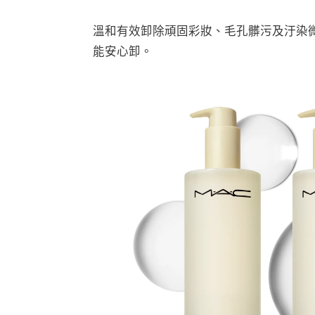
溫和有效卸除頑固彩妝、毛孔髒污及汙染
能安心卸。