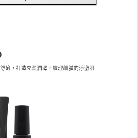
O
透舒適，打造充盈潤澤，紋理細膩的淨澈肌