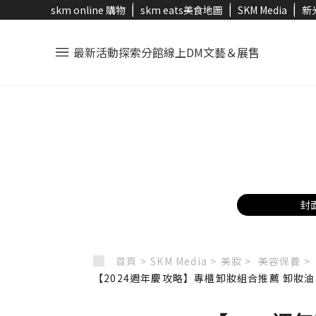
skm online 購物
skm eats美食地圖
SKM Media
新
最新活動
探索分館
線上DM
文藝＆展售
封
首頁 >
SKM Media >
美妝 >
美容保養 >
【2024週年慶攻略】專櫃卸妝組合推薦 卸妝油