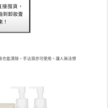
直接囤貨，
油到卸妝膏
來！
角栓也能清除，手沾濕亦可使用。讓人無法想