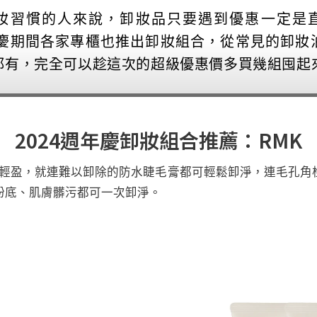
妝習慣的人來說，卸妝品只要遇到優惠一定是
週年慶期間各家專櫃也推出卸妝組合，從常見的卸妝
都有，完全可以趁這次的超級優惠價多買幾組囤起
2024週年慶卸妝組合推薦：RMK
地輕盈，就連難以卸除的防水睫毛膏都可輕鬆卸淨，連毛孔
粉底、肌膚髒污都可一次卸淨。