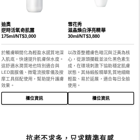
迪奧
雪花秀
逆時活氧奇肌露
滋晶煥白淨亮精華
175ml/NT$3,000
30ml/NT$3,880
於觸膚瞬間化為輕盈水感質地深
以改善整體膚色暗沉與泛黃為核
入肌底，快速提升肌膚保水度。
心，從源頭攔截並淡化黑色素生
這舒適水潤質地也特別適合與
成，在環境刺激下協助穩定肌膚
LED面膜儀、微電流按摩儀及按
狀態。其絲緞般精華乳質地細緻
摩工具搭配使用，幫助提升護膚
輕盈、易於延展，適合每日全臉
效果。
使用。
櫃位資訊
櫃位資訊
抗老不求多，只求精準有感