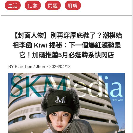
生活
化妝
問題
肌膚
【封面人物】別再穿厚底鞋了？潮模始
祖李函 Kiwi 揭秘：下一個爆紅趨勢是
它！加碼推薦5月必逛韓系快閃店
BY Blair Tien / Jhen・2026/04/13