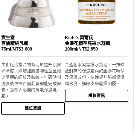
資生堂
Kiehl's契爾氏
百優精純乳霜
金盞花精萃亮采水凝霜
75ml/NT$3,600
100ml/NT$2,850
生化賦活複合物有助於提升肌膚
金盞花水凝霜爆水質地，一抹釋
光滑度，能增加肌膚彈性並且減
放封存於保濕霜內的金盞花精萃
少明顯的細紋及皺紋。忙碌時刻
及保濕成份，快速提升臉部保濕
洗臉後單擦百優乳霜即能完成保
鎖水度，解除皮膚乾燥困擾。
養，是懶人必備的抗老保濕乳
櫃位資訊
霜。
櫃位資訊