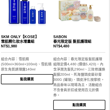
SKM ONLY【KOSE】
SABON
雪肌精化妝水增量組
春光限定版 髮肌護理組
NT$1,980
NT$4,480
組合內容：雪肌精
組合內容：春光限定版髮肌護理
(500ml+360ml+100ml)、雪肌精
組限定價4,480 (價值5,420)，內
原生角質調理露140ml
含淨潤洗髮乳290ml、三效修護煥
髮膜200ml、死海鹽頭皮磨砂膏
點我購買
300G (罐裝)、頭皮淨化按摩梳。
商品香味以現場為主，活動組合
不含會員折扣或使用百元折價
券。
點我購買