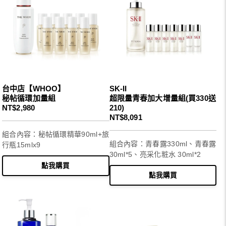
台中店【WHOO】
SK-II
秘帖循環加量組
超限量青春加大增量組(買330送
NT$2,980
210)
NT$8,091
組合內容：秘帖循環精華90ml+旅
組合內容：青春露330ml、青春露
行瓶15mlx9
30ml*5、亮采化粧水 30ml*2
點我購買
點我購買