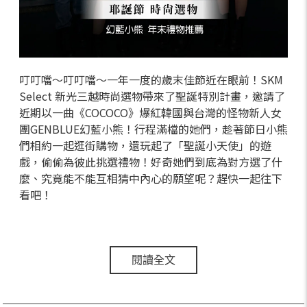
叮叮噹～叮叮噹～一年一度的歲末佳節近在眼前！SKM
Select 新光三越時尚選物帶來了聖誕特別計畫，邀請了
近期以一曲《COCOCO》爆紅韓國與台灣的怪物新人女
團GENBLUE幻藍小熊！行程滿檔的她們，趁著節日小熊
們相約一起逛街購物，還玩起了「聖誕小天使」的遊
戲，偷偷為彼此挑選禮物！好奇她們到底為對方選了什
麼、究竟能不能互相猜中內心的願望呢？趕快一起往下
看吧！
閱讀全文