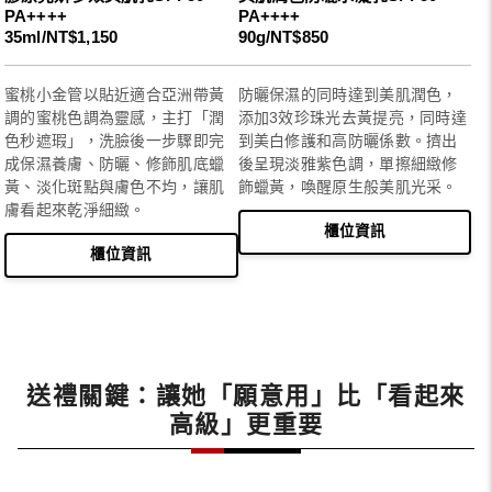
PA++++
PA++++
35ml/NT$1,150
90g/NT$850
蜜桃小金管以貼近適合亞洲帶黃
防曬保濕的同時達到美肌潤色，
調的蜜桃色調為靈感，主打「潤
添加3效珍珠光去黃提亮，同時達
色秒遮瑕」，洗臉後一步驟即完
到美白修護和高防曬係數。擠出
成保濕養膚、防曬、修飾肌底蠟
後呈現淡雅紫色調，單擦細緻修
黃、淡化斑點與膚色不均，讓肌
飾蠟黃，喚醒原生般美肌光采。
膚看起來乾淨細緻。
櫃位資訊
櫃位資訊
送禮關鍵：讓她「願意用」比「看起來
高級」更重要