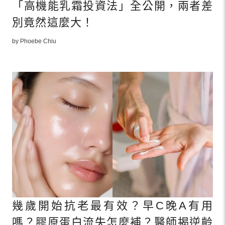
「高機能乳霜投資法」全公開，兩者差
別竟然這麼大！
by Phoebe Chiu
幾歲開始抗老最有效？早C晚A有用
嗎？膠原蛋白流失怎麼補？醫師揭逆齡