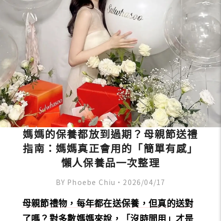
媽媽的保養都放到過期？母親節送禮
指南：媽媽真正會用的「簡單有感」
懶人保養品一次整理
BY Phoebe Chiu・2026/04/17
母親節禮物，每年都在送保養，但真的送對
了嗎？對多數媽媽來說，「沒時間用」才是