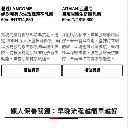
蘭蔻LANCOME
ARMANI亞曼尼
絕對完美永生玫瑰濃萃乳霜
黑曜岩新生奇蹟乳霜
60ml/NT$14,650
50ml/NT$16,800
實現高機能修護與精準抗老，透
深度賦活膠原，重塑肌膚緊緻澎
過 PDRN 深入細胞根源修護，輔
彈。奢華雪緞質地，塗抹時立即
以水光般的永生修護濃萃強化屏
融膚，呈現輕盈絲緞觸感，奢潤
障，從根源穩定肌底並賦予新生
植萃深徹滋養，強韌肌膚天然屏
動能，重構肌膚健康底蘊。
障，全面鎖住青春修護能量。
櫃位資訊
櫃位資訊
懶人保養關鍵：早晚流程越簡單越好