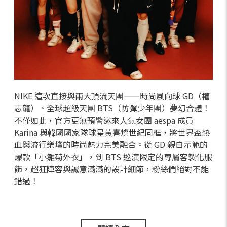
NIKE 這次直接與兩大頂流天團——時尚風向球 GD（權
志龍）、全球超級天團 BTS（防彈少年團）夢幻合體！
不僅如此，官方更無預警邀來人氣女團 aespa 成員
Karina 與韓國國家隊球星黃喜燦世紀同框，將世界盃熱
血與流行樂壇的時尚魅力完美融合。從 GD 親自示範的
爆款「小雛菊外衣」，到 BTS 巡演限定的專屬客製化服
飾，超狂陣容與誠意滿滿的設計細節，粉絲們絕對不能
錯過！