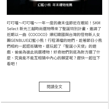
叮叮噹～叮叮噹～一年一度的歲末佳節近在眼前！SKM
Select 新光三越時尚選物帶來了聖誕特別計畫，邀請了
近期以一曲《COCOCO》爆紅韓國與台灣的怪物新人女
團GENBLUE幻藍小熊！行程滿檔的她們，趁著節日小熊
們相約一起逛街購物，還玩起了「聖誕小天使」的遊
戲，偷偷為彼此挑選禮物！好奇她們到底為對方選了什
麼、究竟能不能互相猜中內心的願望呢？趕快一起往下
看吧！
閱讀全文