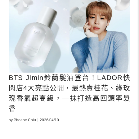
BTS Jimin鈴蘭髮油登台！LADOR快
閃店4大亮點公開，最熱賣桂花、綠玫
瑰香氣超高級，一抹打造高回頭率髮
香
by Phoebe Chiu｜2026/04/10