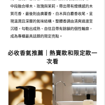
中段融合樺木、玫瑰與茉莉，帶出帶有煙燻感的木
質花香，最後則由廣藿香、白木與白麝香收尾，呈
現溫潤且深層的氣味結構。整體香調由清爽過渡至
沉穩，勾勒出成熟、自信且帶有餘韻的個性輪廓，
成為專櫃最具話題的限定亮點。
必收香氣推薦｜熱賣款和限定款一
次看