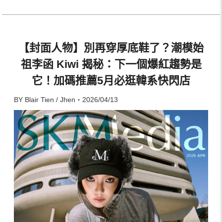
【封面人物】別再穿厚底鞋了？潮模始
祖李函 Kiwi 揭秘：下一個爆紅趨勢是
它！加碼推薦5月必逛韓系快閃店
BY Blair Tien / Jhen・2026/04/13