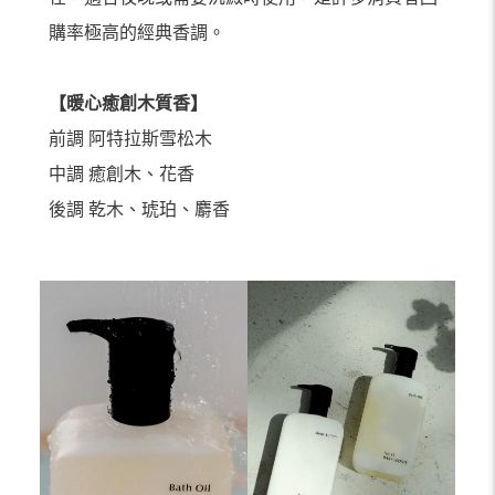
購率極高的經典香調。
【暖⼼癒創⽊質⾹】
前調 阿特拉斯雪松⽊
中調 癒創⽊、花⾹
後調 乾⽊、琥珀、麝⾹