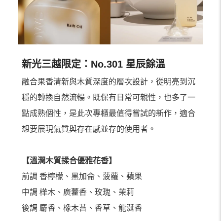
新光三越限定：No.301 星辰餘溫
融合果香清新與木質深度的層次設計，從明亮到沉
穩的轉換自然流暢。既保有日常可親性，也多了一
點成熟個性，是此次專櫃最值得嘗試的新作，適合
想要展現氣質與存在感並存的使用者。
【溫潤木質揉合優雅花香】
前調 香檸檬、黑加侖、菠蘿、蘋果
中調 樺木、廣藿香、玫瑰、茉莉
後調 麝香、橡木苔、香草、龍涎香