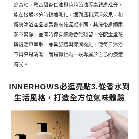
為基底，融合甜杏仁油與荷荷芭油等高親膚成分，
能在接觸水分時快速乳化，達到溫和潔淨效果。和
傳統沐浴產品容易帶來乾澀感不同，其洗後膚觸柔
潤不緊繃，並同時保有細緻香氣殘留。搭配金盞花
與復活草萃取，兼具舒緩與保濕機能，使每日沐浴
不再只是清潔，而是轉化為一段專屬於自己的療癒
時光。
INNERHOWS必逛亮點3.從香水到
生活風格，打造全方位氣味體驗