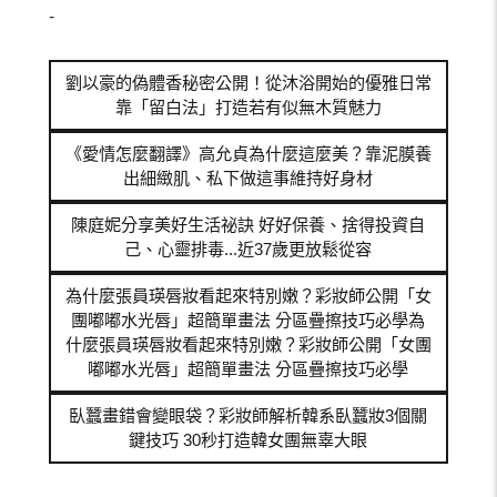
-
劉以豪的偽體香秘密公開！從沐浴開始的優雅日常
靠「留白法」打造若有似無木質魅力
《愛情怎麼翻譯》高允貞為什麼這麼美？靠泥膜養
出細緻肌、私下做這事維持好身材
陳庭妮分享美好生活祕訣 好好保養、捨得投資自
己、心靈排毒...近37歲更放鬆從容
為什麼張員瑛唇妝看起來特別嫩？彩妝師公開「女
團嘟嘟水光唇」超簡單畫法 分區疊擦技巧必學為
什麼張員瑛唇妝看起來特別嫩？彩妝師公開「女團
嘟嘟水光唇」超簡單畫法 分區疊擦技巧必學
臥蠶畫錯會變眼袋？彩妝師解析韓系臥蠶妝3個關
鍵技巧 30秒打造韓女團無辜大眼