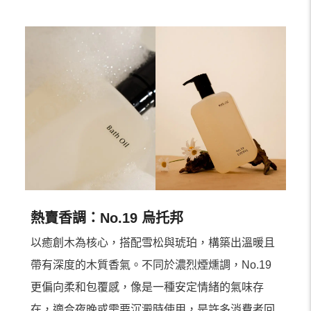
熱賣香調：No.19 烏托邦
以癒創木為核心，搭配雪松與琥珀，構築出溫暖且
帶有深度的木質香氣。不同於濃烈煙燻調，No.19
更偏向柔和包覆感，像是一種安定情緒的氣味存
在，適合夜晚或需要沉澱時使用，是許多消費者回