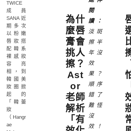
TWICE
成員
為什
SANA近
期多次
麼唇
淡斑
以粉嫩
膏會
唇妝搭
擦半
配韓系
挑人
年沒
裸感妝
擦？
效
容亮
相，到
Ast
果？
韓國美
or
順序
妝圈掀
起的
錯了
老師
「韓蕾
難怪
解析
妝
沒
「有
（Hangr
ae
效！
效化