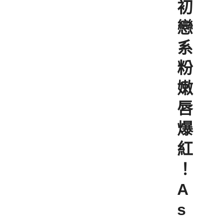
初
戀
系
粉
嫩
唇
爆
紅
！
A
s