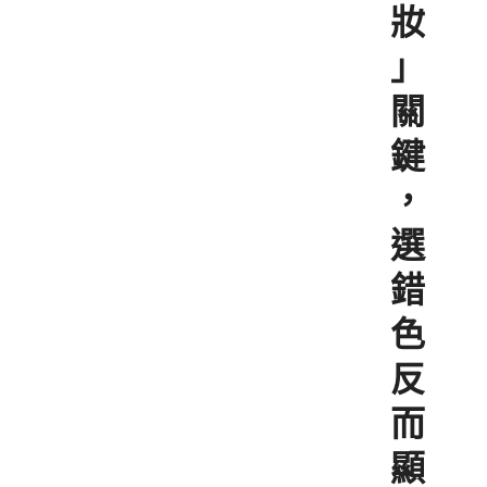
妝
」
關
鍵
，
選
錯
色
反
而
顯