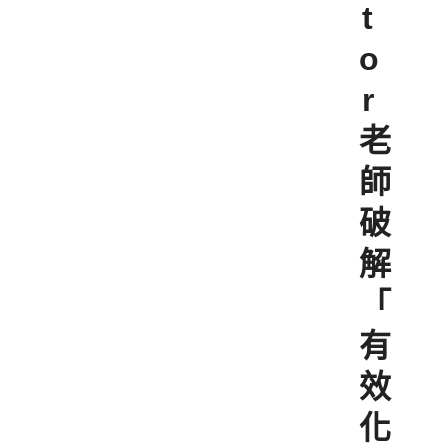
t
o
r
老
師
破
解
「
有
效
化