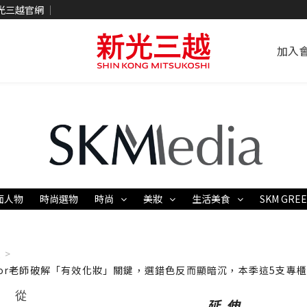
光三越官網
加入
面人物
時尚選物
時尚
美妝
生活美食
SKM GRE
 >
Astor老師破解「有效化妝」關鍵，選錯色反而顯暗沉，本季這5支專
從