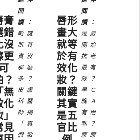
唇膏
唇形
選錯
畫大
敏感
幾歲
比沒
就等
肌其
開始
擦更
於有
實沒
抗老
可
效化
那麼
最有
怕？
妝？
多？
效？
「無
關鍵
皮膚
早C
科醫
晚A
效化
其實
師揭
有用
妝」
是五
「真
嗎？
常見
官比
假敏
膠原
原因
例