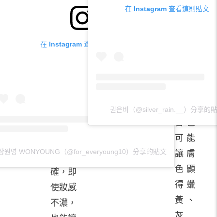
輕咬雙
在 Instagram 查看這則貼文
唇後自
尤其
然透出
在自
在 Instagram 查看這則貼文
的紅潤
然光
感，讓
下，
妝容與
不適
五官融
合的
為一
권은비（@silver_rain.__）分享的
唇色
體。當
可能
顏色選
장원영 WONYOUNG（@for_everyoung10）分享的貼文
讓膚
擇正
色顯
確，即
得蠟
使妝感
黃、
不濃，
灰