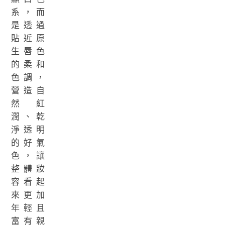
系，而
是透過
貼近原
生唇色
的柔和
色調，
營造自
然紅
潤、乾
淨透明
的好氣
色，讓
整體妝
容看起
來更加
年輕且
富有親