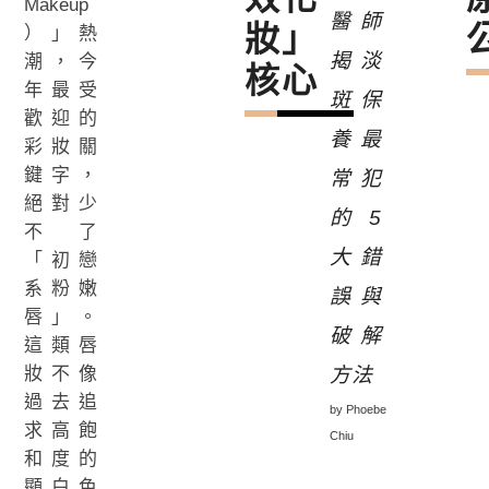
Makeup
醫師
妝」
）」熱
揭淡
潮，今
核心
年最受
斑保
歡迎的
養最
彩妝關
鍵字，
常犯
絕對少
的5
不了
大錯
「初戀
系粉嫩
誤與
唇」。
破解
這類唇
妝不像
方法
過去追
by Phoebe
求高飽
Chiu
和度的
顯白色