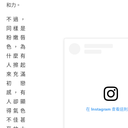
和力。
不過，
同樣是
粉嫩唇
色，為
什麼有
人擦起
來充滿
初戀
感，有
人卻顯
在 Instagram 查看這
得氣色
不佳甚