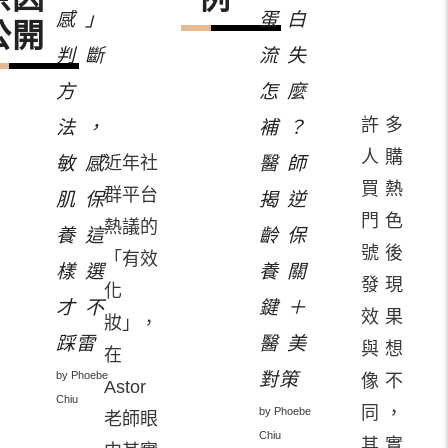
感」
蛋白
公開
判斷
流失
方
怎麼
許多
法，
補？
人購
敏感
近年社
醫師
買熱
群平台
肌保
揭逆
門色
熱議的
養這
齡保
號後
「有效
樣選
養關
發現
化
才不
鍵＋
效果
妝」，
踩雷
醫美
與想
在
by Phoebe
對策
像不
Astor
Chiu
同，
by Phoebe
老師眼
Chiu
其實