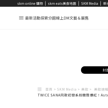
skm online 購物
skm eats美食地圖
SKM Media
新
最新活動
探索分館
線上DM
文藝＆展售
封
首頁 >
SKM Media >
美妝 >
美妝速報
TWICE SANA同款初戀系粉嫩唇爆紅！