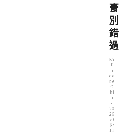
膏
別
錯
過
BY
P
h
oe
be
C
hi
u
・
20
26
/0
6/
11