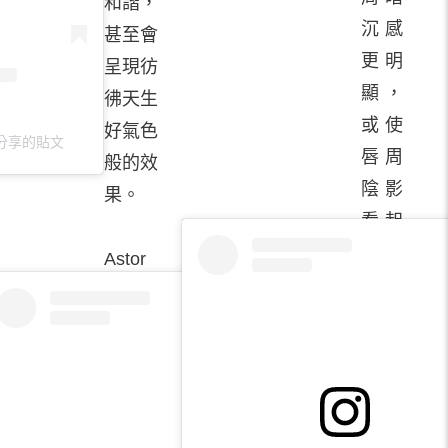
和諧，
沉感
甚至會
更明
呈現彷
顯，
彿天生
或使
好氣色
2）分享的貼文
唇周
般的效
陰影
果。
看起
來加
Astor
深，
老師形
進而
容，最
影響
理想的
整體
唇妝狀
氣
態就像
色。