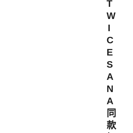
T
W
I
C
E
S
A
N
A
同
款