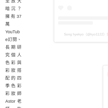
至放大
暗沉？
擁有37
萬
YouTub
Song hyekyo（@kyo112
e訂閱、
長期研
究個人
色彩與
彩妝搭
配的四
季色彩
彩妝師
Astor老