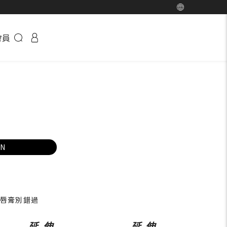
會員
EN
櫃唇膏別錯過