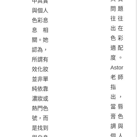
中其實
問題
與個人
往往
色彩息
出在
息相
色彩
關。她
適配
認為，
度。
所謂有
Astor
效化妝
老師
並非單
指
純依靠
出，
濃妝或
當唇
熱門色
膏色
號，而
調與
是找到
個人