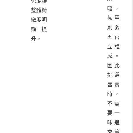
也能讓
暗，
整體精
甚至
緻度明
削弱
顯提
五官
升。
立體
感。
因此
挑選
唇膏
時，
不需
要一
味追
求流