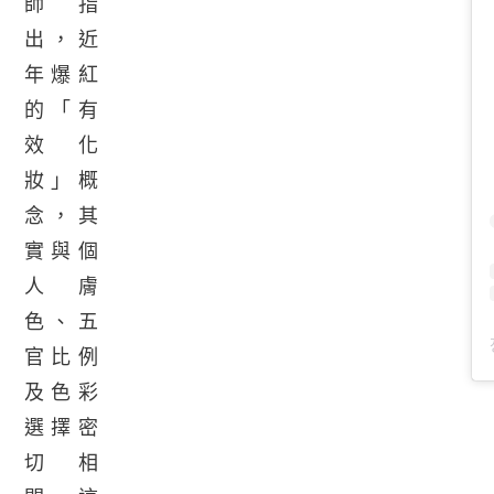
師指
出，近
年爆紅
的「有
效化
妝」概
念，其
實與個
人膚
色、五
官比例
及色彩
選擇密
切相