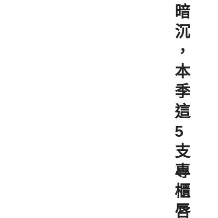
暗
沉
，
本
季
這
5
支
專
櫃
唇