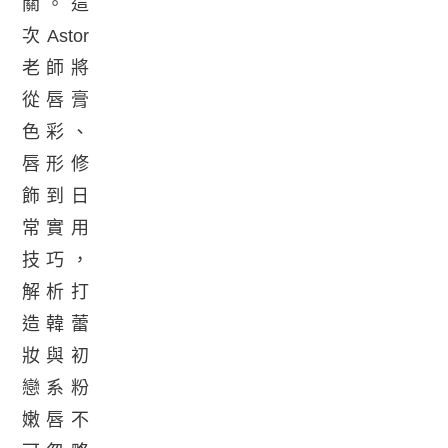
關。這
次Astor
老師將
從唇膏
色彩、
唇形修
飾到日
常實用
技巧，
解析打
造韓蕾
妝與初
戀系粉
嫩唇不