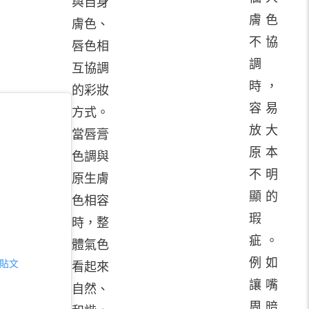
與自身
膚色
膚色、
不協
唇色相
調
互協調
時，
的彩妝
容易
方式。
放大
當唇膏
原本
色調與
不明
原生膚
顯的
色相容
瑕
時，整
疵。
體氣色
例如
則貼文
看起來
讓嘴
自然、
周暗