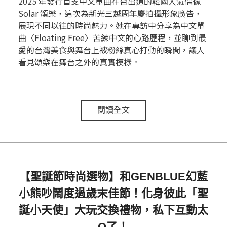
2025 年發行首支中文單曲在台出道的韓國人氣偶像
Solar 頌樂，這次為新光三越周年慶拍攝形象廣告，
展現不同以往的時尚魅力。她在專訪中分享為中文單
曲〈Floating Free〉苦練中文的心路歷程，並聊到最
愛的台灣美食與舞台上被粉絲真心打動的瞬間，讓人
看見頌樂在舞台之外的真實模樣。
閱讀全文
【聖誕節時尚選物】和GENBLUE幻藍
小熊吵鬧度過歲末佳節！化身彼此「聖
誕小天使」大玩交換禮物，私下互動太
Q了！