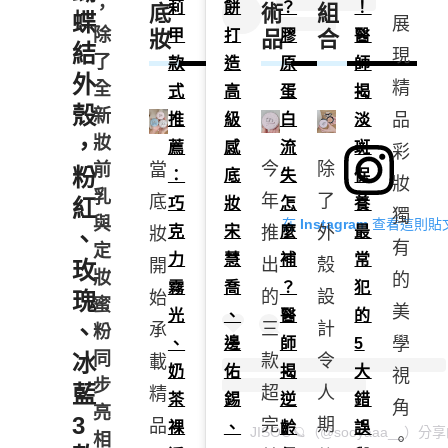
，
莉
餅
？
！
底
術
組
蝶
展
除
妝
甲
打
品
膠
合
醫
結
現
了
款
造
原
師
外
精
全
式
高
蛋
揭
殼
新
品
推
級
白
淡
，
妝
薦
感
流
斑
彩
除
今
前
當
粉
：
底
失
保
妝
乳
了
年
底
紅
巧
妝
怎
養
獨
與
在 Instagram 查看這則貼
克
宋
麼
最
外
推
妝
、
有
定
力
慧
補
常
殼
出
開
玫
妝
的
霧
喬
？
犯
設
的
瑰
始
蜜
美
光
、
醫
的
、
計
三
承
粉
學
、
邊
師
5
同
冰
令
款
載
奶
佑
揭
大
視
步
藍
人
超
精
茶
錫
逆
錯
角
亮
3
期
完
品
裸
、
齡
誤
JISOO🪐（@sooyaaa__）
相
。