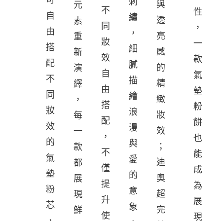
刺
與
元
不
性
自
繡
透
素
同
，
由
，
亮
重
妝
一
搭
細
感
新
效
款
配
膩
的
演
自
氣
不
描
精
繹
由
墊
同
繪
緻
，
搭
粉
妝
浪
妝
每
配
餅
效
漫
效
一
，
也
的
與
；
款
不
能
氣
愛
迪
都
僅
成
墊
的
奧
展
提
為
粉
意
超
現
升
展
芯
象
完
鮮
使
現
，