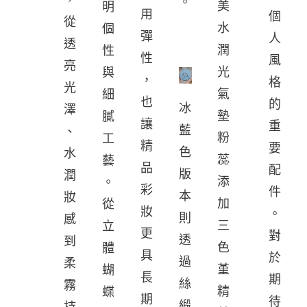
。
美
明
用
個
從
水
個
彈
人
透
潤
性
性
風
亮
光
與
，
格
光
氣
細
也
的
冰
澤
墊
膩
讓
重
藍
、
粉
工
精
要
色
水
蕊
藝
品
配
版
潤
添
。
彩
件
本
妝
加
從
妝
。
則
感
三
立
更
對
透
到
色
體
具
於
過
柔
堇
蝴
長
期
絲
霧
精
蝶
期
待
緞
持