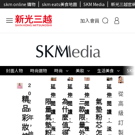
skm online 購物
skm eats美食地圖
SKM Media
新光三越官
加入會員
封面人物
時尚選物
時尚
美妝
生活美食
SKM
2
0
從
精
限
為
三
氣
2
高
品
量
什
款
墊
6
級
氣
麼
限
粉
彩
年
訂
墊
值
量
芯
，
妝
海
2
幾
淡
粉
得
外
怎
製
迪