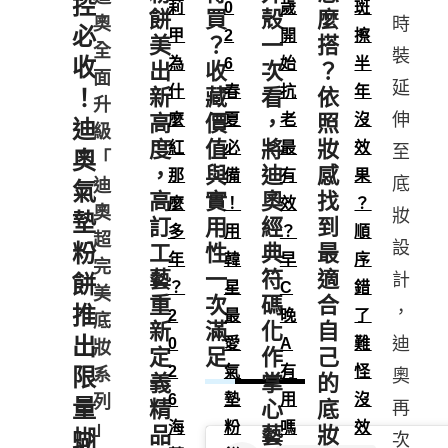
控
莉
0
歲
斑
餅
買
殼
麼
奧
時
必
甲
2
開
擦
美
？
一
搭
全
裝
收
為
6
始
半
出
收
次
？
面
延
什
春
抗
年
！
新
藏
看
依
升
伸
高
麼
價
夏
，
老
照
沒
迪
級
度
值
將
妝
紅
必
最
效
至
奧
「
，
與
迪
感
那
備
有
果
底
迪
氣
高
實
奧
找
麼
！
效
？
奧
妝
墊
訂
用
經
到
多
用
？
順
超
設
粉
工
性
典
最
年
韓
早
序
完
藝
一
符
適
計
餅
？
星
C
錯
美
重
次
碼
合
推
，
2
最
晚
了
底
新
滿
化
自
出
迪
0
愛
A
難
妝
定
足
作
己
2
氣
有
怪
限
系
奧
義
掌
的
6
墊
用
沒
列
量
精
心
底
再
」
海
粉
嗎
效
品
藝
妝
蝴
次