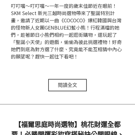
叮叮噹～叮叮噹～一年一度的歲末佳節近在眼前！
SKM Select 新光三越時尚選物帶來了聖誕特別計
畫，邀請了近期以一曲《COCOCO》爆紅韓國與台灣
的怪物新人女團GENBLUE幻藍小熊！行程滿檔的她
們，趁著節日小熊們相約一起逛街購物，還玩起了
「聖誕小天使」的遊戲，偷偷為彼此挑選禮物！好奇
她們到底為對方選了什麼、究竟能不能互相猜中內心
的願望呢？趕快一起往下看吧！
閱讀全文
【福爾思庭時尚選物】桃花財運全都
要！必勝開運彩妝穿搭秘訣公開眼線、