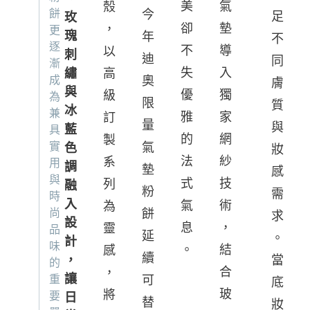
氣
美
殼
餅
今
足
玫
墊
卻
，
更
瑰
年
不
逐
導
不
以
刺
迪
同
漸
入
失
繡
高
成
奧
膚
與
獨
優
級
為
限
質
冰
兼
家
雅
訂
量
與
藍
具
網
的
製
實
氣
色
妝
紗
法
系
用
調
墊
感
與
技
式
列
融
粉
需
時
入
術
氣
為
尚
餅
求
設
，
息
靈
品
延
。
計
味
結
。
感
續
，
當
的
合
，
讓
重
可
底
玻
將
要
日
替
妝