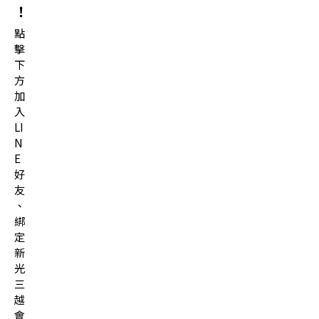
！
點
擊
下
方
加
入
LI
N
E
好
友
、
綁
定
新
光
三
越
會