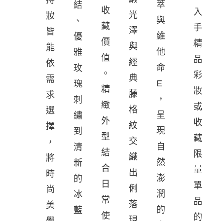
萃
結
收
入
光
妝
與
、
藏
手
澤
皆
維
優
價
精
與
能
他
雅
值
品
經
依
命
玫
。
彩
典
需
E
瑰
精
妝
藤
求
，
刺
緻
或
格
選
呈
繡
外
收
紋
擇
現
到
型
藏
交
，
自
清
結
限
織
將
然
新
合
量
出
時
澎
的
日
單
俐
尚
潤
冰
常
品
落
美
的
藍
使
的
現
學