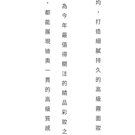
均
，
為
，
都
今
打
能
年
造
展
最
細
現
值
膩
迪
得
持
奧
關
久
一
注
的
貫
的
高
的
精
級
高
品
霧
級
彩
面
質
妝
妝
感
之