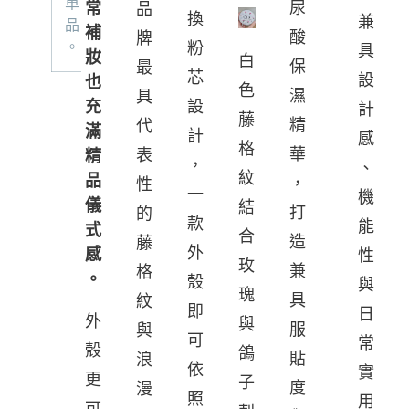
單
常
尿
品
換
兼
品
補
酸
牌
。
粉
具
妝
白
保
最
芯
設
也
色
濕
具
充
設
計
藤
精
代
滿
計
感
格
華
表
精
，
、
紋
品
，
性
一
機
儀
結
打
的
款
能
式
合
造
藤
外
感
性
玫
兼
格
。
殼
與
瑰
具
紋
即
日
外
與
服
與
可
常
殼
鴿
貼
浪
依
實
更
子
度
漫
照
用
可