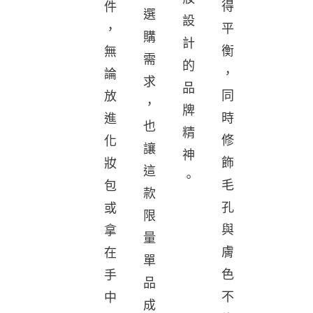
得
件
選
設
平
，
購
計
衡
無
需
的
，
論
求
品
同
放
，
牌
時
進
也
精
修
化
讓
神
飾
妝
這
。
毛
包
款
孔
或
限
與
拿
量
膚
在
單
色
手
品
不
中
成