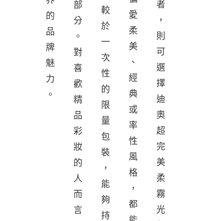
者
部
較
愛
的
，
分
於
柔
品
則
。
一
美
牌
可
對
次
、
魅
選
喜
性
經
力
擇
歡
的
典
。
迪
精
限
或
奧
品
量
率
超
彩
包
性
完
妝
裝
風
美
的
，
格
柔
人
能
，
霧
而
夠
都
光
言
持
能