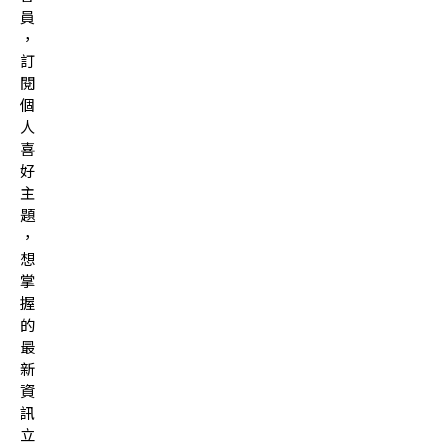
員
，
訂
閱
個
人
喜
好
主
題
，
想
掌
握
的
最
新
資
訊
立