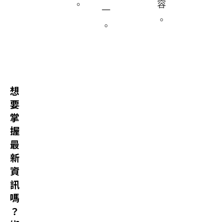
容
。
一
。
。
想
要
掌
握
最
新
資
訊
嗎
？