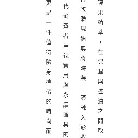
瑰
更
代
次
果
是
消
體
精
一
費
現
萃
件
者
迪
，
值
重
奧
在
得
視
將
保
隨
實
時
濕
身
用
裝
與
攜
與
工
控
帶
永
藝
油
的
續
融
之
時
兼
入
間
尚
具
彩
取
配
的
妝