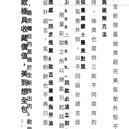
款
透
Ji
保
與
待
美
設
，
全
極
感
s
養
破
，
氣
計
最
限
新
...
o
關
解
具
受
迪
墊
語
量
限
同
o
鍵
方
收
矚
奧
外
言
彩
量
步
、
＋
法
目
藏
也
殼
，
推
R
醫
妝
迪
的
價
提
，
氣
薦
o
美
莫
之
奧
值
供
以
墊
4
s
對
過
所
超
，
款
e.
策
三
不
粉
於
以
完
美
百
..
全
款
同
餅
總
美
到
新
搭
同
不
設
也
能
氣
想
推
專
款
同
計
不
引
出
墊
櫃
必
全
妝
語
再
的
指
須
起
外
包
效
言
只
3
甲
立
話
殼
B
款
的
詮
是
油
刻
題
Y
不