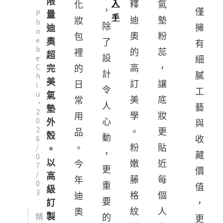
限
入
氣
釋
化
，
僅
P
量
手
墊
迪
妝
h
除
擁
迪
o
粉
奧
包
e
奧
了
有
b
蕊
的
裡
超
e
設
細
C
，
高
完
的
計
h
膩
美
讓
訂
i
日
令
工
u
氣
底
美
常
・
人
藝
墊
2
妝
學
用
0
心
外
與
2
更
。
品
殼
動
6
收
/
貼
粉
。
。
，
藏
0
以
近
嫩
今
7
更
價
/
高
每
藤
年
0
重
值
級
3
個
格
迪
要
訂
，
人
紋
奧
製
精
的
更