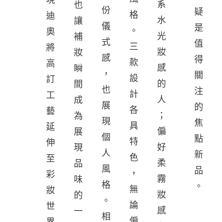
系
也
份
疑
格
迪
水
讓
儀
是
。
奧
光
補
式
值
三
將
妝
妝
感
得
款
高
感
瞬
，
關
設
訂
的
間
也
注
計
工
人
成
展
的
各
藝
；
為
現
焦
具
延
偏
展
個
點
特
伸
好
現
人
新
色
至
柔
品
風
品
，
彩
霧
味
格
。
無
妝
妝
的
。
論
世
感
一
相
偏
界