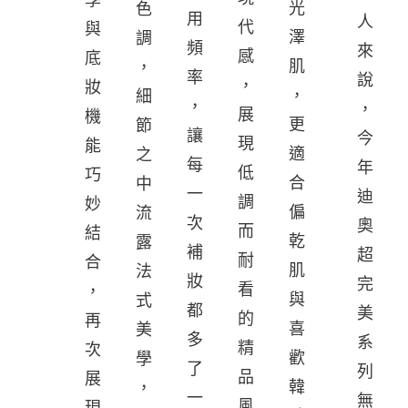
光
色
用
人
代
與
澤
調
頻
來
感
底
肌
，
率
說
，
妝
，
細
，
，
展
機
更
節
讓
今
現
能
適
之
每
年
低
巧
合
中
一
迪
調
妙
偏
流
次
奧
而
結
乾
露
補
超
耐
合
肌
法
妝
完
看
，
與
式
都
美
的
再
喜
美
多
系
精
次
歡
學
了
列
品
展
韓
，
一
無
風
現