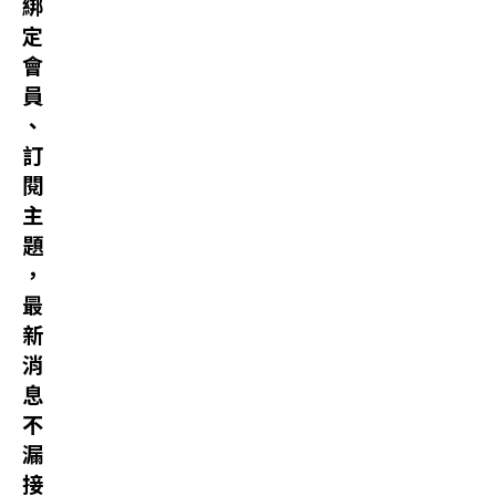
綁
定
會
員
、
訂
閱
主
題
，
最
新
消
息
不
漏
接