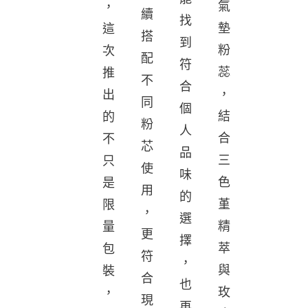
氣
，
續
找
墊
這
搭
到
粉
次
配
符
蕊
推
不
合
，
出
同
個
結
的
粉
人
合
不
芯
品
三
只
使
味
色
是
用
的
堇
限
，
選
精
量
更
擇
萃
包
符
，
與
裝
合
也
玫
，
現
再