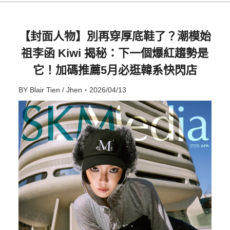
【封面人物】別再穿厚底鞋了？潮模始
祖李函 Kiwi 揭秘：下一個爆紅趨勢是
它！加碼推薦5月必逛韓系快閃店
BY Blair Tien / Jhen・2026/04/13