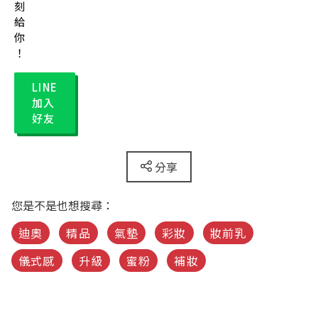
刻
給
你
！
LINE
加入
好友
分享
您是不是也想搜尋：
迪奧
精品
氣墊
彩妝
妝前乳
儀式感
升級
蜜粉
補妝