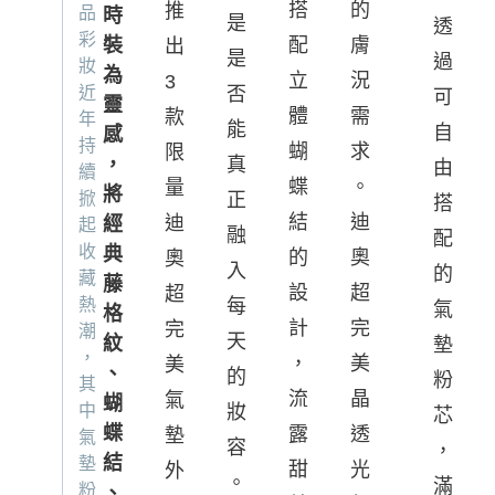
的
搭
推
品
時
是
透
彩
裝
膚
配
出
是
過
妝
為
況
立
3
近
否
可
靈
需
體
款
年
能
自
感
持
求
蝴
限
，
真
由
續
。
蝶
量
將
掀
正
搭
迪
結
迪
經
起
融
配
收
典
奧
的
奧
入
的
藏
藤
超
設
超
熱
每
氣
格
完
計
完
潮
天
紋
墊
，
美
，
美
、
的
粉
其
晶
流
氣
蝴
中
妝
芯
蝶
透
露
墊
氣
容
，
結
墊
光
甜
外
。
滿
粉
、