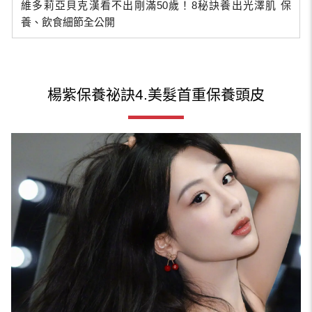
維多莉亞貝克漢看不出剛滿50歲！8秘訣養出光澤肌 保
養、飲食細節全公開
楊紫保養祕訣4.美髮首重保養頭皮