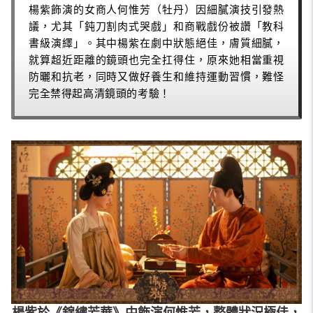
楊紫飾演的女商人何惟芳（牡丹）因細膩演技引發熱
議，尤其「鈍刀割肉式哭戲」和商戰戲份被讚「教科
書級演繹」。其中楊紫在劇中狀態絕佳，膚質細膩，
就算超近距離的鏡頭也完全扛得住，原來她相當重視
防曬和抗老，同時又做好養生和維持運動習慣，難怪
完全禁得起高清鏡頭的考驗！
楊紫於《錦繡芳華》中飾演何惟芳，整體狀況極佳，