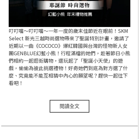
叮叮噹～叮叮噹～一年一度的歲末佳節近在眼前！SKM
Select 新光三越時尚選物帶來了聖誕特別計畫，邀請了
近期以一曲《COCOCO》爆紅韓國與台灣的怪物新人女
團GENBLUE幻藍小熊！行程滿檔的她們，趁著節日小熊
們相約一起逛街購物，還玩起了「聖誕小天使」的遊
戲，偷偷為彼此挑選禮物！好奇她們到底為對方選了什
麼、究竟能不能互相猜中內心的願望呢？趕快一起往下
看吧！
閱讀全文