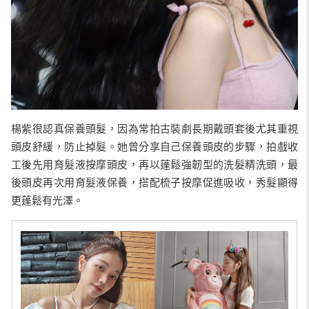
楊紫很認真保養頭髮，因為常拍古裝劇長期戴頭套後尤其重視
頭皮舒緩，防止掉髮。她曾分享自己保養頭皮的步驟，拍戲收
工後先用育髮液按摩頭皮，再以蓬鬆強韌型的洗髮精洗頭，最
後頭皮再次用育髮液保養，搭配梳子按摩促進吸收，秀髮顯得
更蓬鬆有光澤。