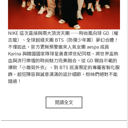
NIKE 這次直接與兩大頂流天團——時尚風向球 GD（權
志龍）、全球超級天團 BTS（防彈少年團）夢幻合體！
不僅如此，官方更無預警邀來人氣女團 aespa 成員
Karina 與韓國國家隊球星黃喜燦世紀同框，將世界盃熱
血與流行樂壇的時尚魅力完美融合。從 GD 親自示範的
爆款「小雛菊外衣」，到 BTS 巡演限定的專屬客製化服
飾，超狂陣容與誠意滿滿的設計細節，粉絲們絕對不能
錯過！
閱讀全文