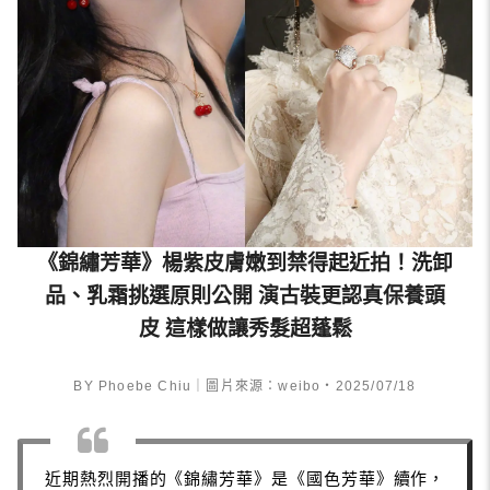
《錦繡芳華》楊紫皮膚嫩到禁得起近拍！洗卸
品、乳霜挑選原則公開 演古裝更認真保養頭
皮 這樣做讓秀髮超蓬鬆
BY Phoebe Chiu｜圖片來源：weibo・2025/07/18
近期熱烈開播的《錦繡芳華》是《國色芳華》續作，