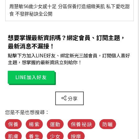
周慧敏56歲少女感十足 分區保養打造細緻美肌 私下愛吃甜
食 不發胖秘訣全公開
想要掌握最新資訊嗎？綁定會員、訂閱主題，
最新消息不漏接！
點擊下方加入LINE好友、綁定新光三越會員，訂閱個人喜好
主題，想掌握的最新資訊立刻給你！
LINE加入好友
分享
您是不是也想搜尋：
保養
楊紫
運動
保養祕訣
防曬
肌膚
養生
少女
按摩