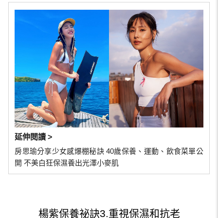
延伸閱讀 >
房思瑜分享少女感爆棚秘訣 40歲保養、運動、飲食菜單公
開 不美白狂保濕養出光澤小麥肌
楊紫保養祕訣3.重視保濕和抗老