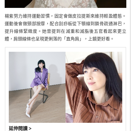
楊紫努力維持運動習慣，固定會做皮拉提斯來維持輕盈體態。
運動後會做頸部按摩，配合刮痧板從下顎線到鎖骨疏通淋巴，
提升線條緊緻度。她曾提到在減重和減脂後五官看起來更立
體，肩頸線條也呈現更俐落的「直角肩」，上鏡更好看。
延伸閱讀 >