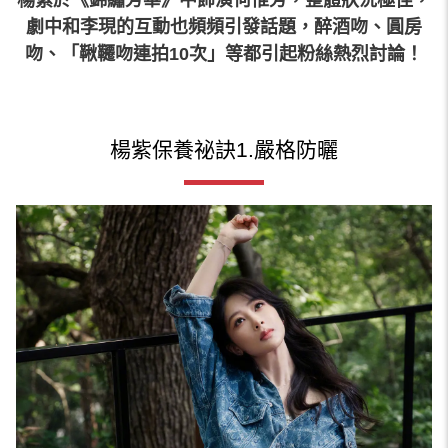
劇中和李現的互動也頻頻引發話題，醉酒吻、圓房
吻、「鞦韆吻連拍10次」等都引起粉絲熱烈討論！
楊紫保養祕訣1.嚴格防曬