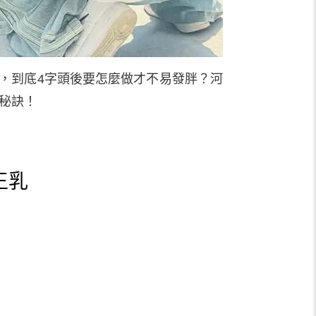
，到底4字頭後要怎麼做才不易發胖？河
胖秘訣！
王乳