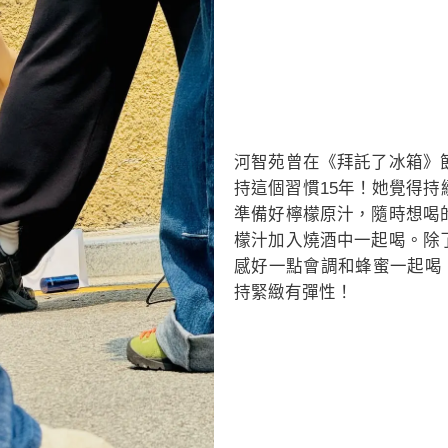
河智苑曾在《拜託了冰箱》
持這個習慣15年！她覺得
準備好檸檬原汁，隨時想喝
檬汁加入燒酒中一起喝。除
感好一點會調和蜂蜜一起喝
持緊緻有彈性！