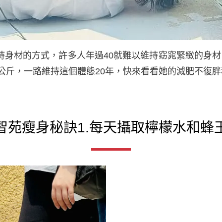
持身材的方式，許多人年過40就難以維持窈窕緊緻的身材
6公斤，一路維持這個體態20年，快來看看她的減肥不復
智苑瘦身秘訣1.每天攝取檸檬水和蜂