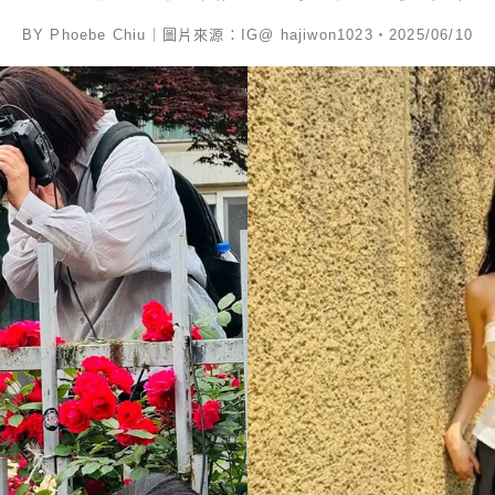
BY Phoebe Chiu｜圖片來源：IG@ hajiwon1023・2025/06/10