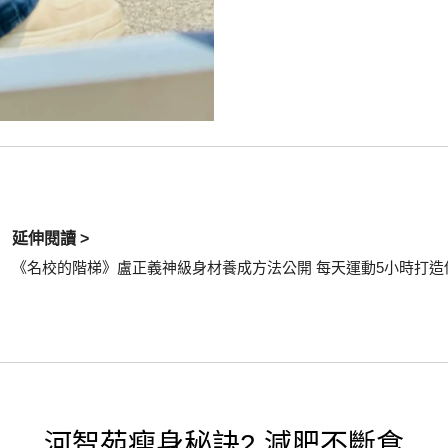
延伸閱讀 >
《名校的階梯》盧正義神級身材養成方法公開 每天運動5小時打造
河智苑瘦身秘訣2.減肥不斷食