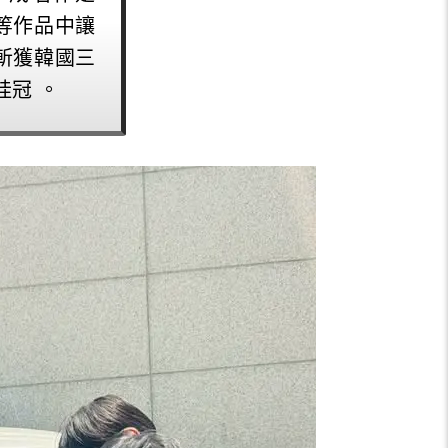
等作品中讓
斬獲韓國三
冠 。