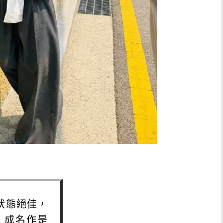
狀態絕佳，
，成名作是