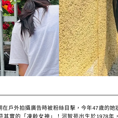
期在戶外拍攝廣告時被粉絲目擊，今年47歲的她
符其實的「凍齡女神」！河智苑出生於1978年