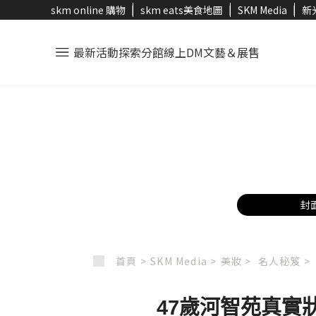
skm online 購物
skm eats美食地圖
SKM Media
新
最新活動
探索分館
線上DM
文藝＆展售
封
首頁 >
SKM Media >
美妝 >
名人秘笈 >
47歲河智苑真實