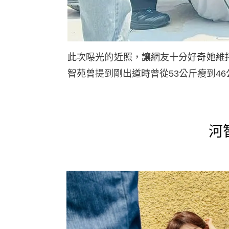
此次曝光的近照，讓網友十分好奇她維
智苑曾提到剛出道時曾從53公斤瘦到4
河