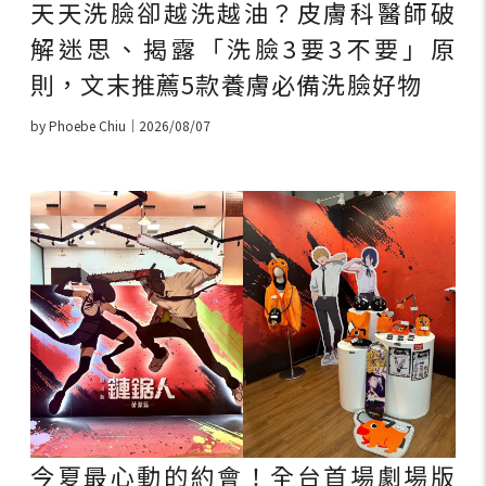
天天洗臉卻越洗越油？皮膚科醫師破
解迷思、揭露「洗臉3要3不要」原
則，文末推薦5款養膚必備洗臉好物
by Phoebe Chiu｜2026/08/07
今夏最心動的約會！全台首場劇場版