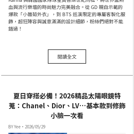
血與流行樂壇的時尚魅力完美融合。從 GD 親自示範的
爆款「小雛菊外衣」，到 BTS 巡演限定的專屬客製化服
飾，超狂陣容與誠意滿滿的設計細節，粉絲們絕對不能
錯過！
閱讀全文
夏日穿搭必備！2026精品太陽眼鏡特
蒐：Chanel、Dior、LV…基本款到修飾
小臉一次看
BY Yee・2026/05/29