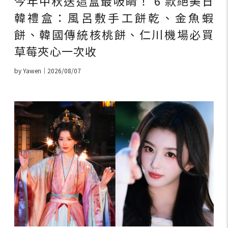
今年中秋送這盒最吸睛！ 6 款絕美日
韓禮盒：風呂敷手工餅乾、金魚蝦
餅、韓國傳統核桃餅、仁川機場必買
草莓夾心一次收
by Yawen｜2026/08/07