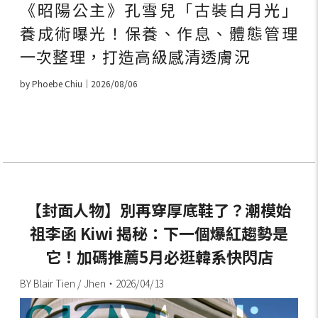
《昭陽公主》孔雪兒「古裝白月光」
養成術曝光！保養、作息、體態管理
一次整理，打造高級感清透膚況
by Phoebe Chiu｜2026/08/06
【封面人物】別再穿厚底鞋了？潮模始
祖李函 Kiwi 揭秘：下一個爆紅趨勢是
它！加碼推薦5月必逛韓系快閃店
BY Blair Tien / Jhen・2026/04/13