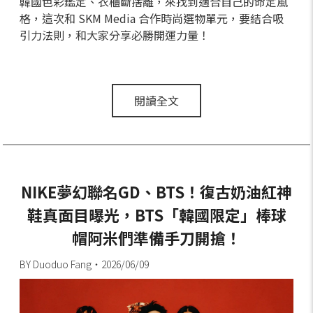
韓國色彩鑑定、衣櫃斷捨離，來找到適合自己的命定風
格，這次和 SKM Media 合作時尚選物單元，要結合吸
引力法則，和大家分享必勝開運力量！
閱讀全文
NIKE夢幻聯名GD、BTS！復古奶油紅神
鞋真面目曝光，BTS「韓國限定」棒球
帽阿米們準備手刀開搶！
BY Duoduo Fang・2026/06/09