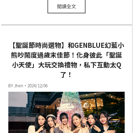
閱讀全文
【聖誕節時尚選物】和GENBLUE幻藍小
熊吵鬧度過歲末佳節！化身彼此「聖誕
小天使」大玩交換禮物，私下互動太Q
了！
BY Jhen・2024/12/06