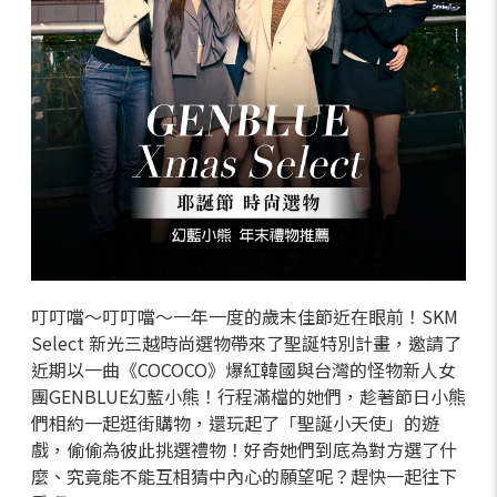
叮叮噹～叮叮噹～一年一度的歲末佳節近在眼前！SKM
Select 新光三越時尚選物帶來了聖誕特別計畫，邀請了
近期以一曲《COCOCO》爆紅韓國與台灣的怪物新人女
團GENBLUE幻藍小熊！行程滿檔的她們，趁著節日小熊
們相約一起逛街購物，還玩起了「聖誕小天使」的遊
戲，偷偷為彼此挑選禮物！好奇她們到底為對方選了什
麼、究竟能不能互相猜中內心的願望呢？趕快一起往下