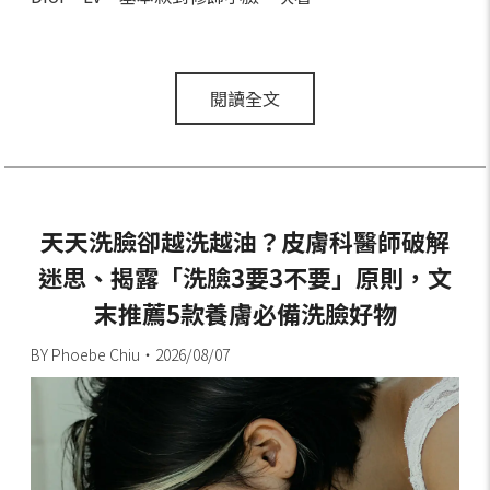
閱讀全文
天天洗臉卻越洗越油？皮膚科醫師破解
迷思、揭露「洗臉3要3不要」原則，文
末推薦5款養膚必備洗臉好物
BY Phoebe Chiu・2026/08/07