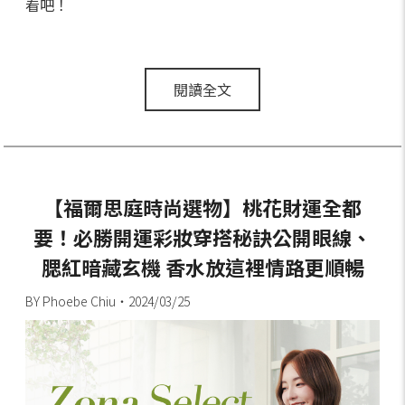
看吧！
閱讀全文
【福爾思庭時尚選物】桃花財運全都
要！必勝開運彩妝穿搭秘訣公開眼線、
腮紅暗藏玄機 香水放這裡情路更順暢
BY Phoebe Chiu・2024/03/25