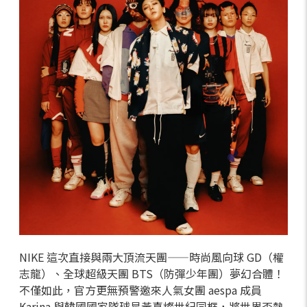
NIKE 這次直接與兩大頂流天團——時尚風向球 GD（權
志龍）、全球超級天團 BTS（防彈少年團）夢幻合體！
不僅如此，官方更無預警邀來人氣女團 aespa 成員
Karina 與韓國國家隊球星黃喜燦世紀同框，將世界盃熱