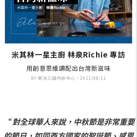
米其林一星主廚 林泉Richie 專訪
用創意思維調配出台灣新滋味
BY 新光三越內容中心・2021/08/11
“ 對全球華人來說，中秋節是非常重要
的節日，如同西方國家的聖誕節、感恩