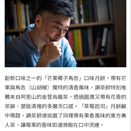
創新口味之一的「芒果椰子馬告」口味月餅，帶有芒
果與馬告（山胡椒）獨特的清香風味，調茶師特別推
薦來自阿里山的金萱烏龍茶，透過圓潤又帶有花香的
茶韻，塑造清雅的多層次口感。「草莓起司」月餅鹹
中帶甜，調茶師便挑選了同樣帶有果香風味的東方美
人茶，讓莓果的香味如漣漪般在口中流連。