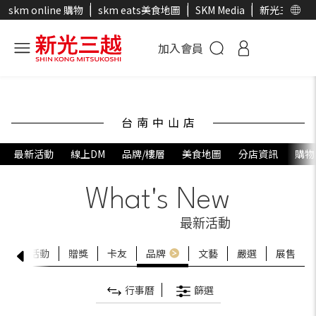
skm online 購物
skm eats美食地圖
SKM Media
新光三越官
加入會員
台南中山店
最新活動
線上DM
品牌/樓層
美食地圖
分店資訊
購物
What's New
最新活動
全部活動
贈獎
卡友
品牌
文藝
嚴選
展售
行事曆
篩選