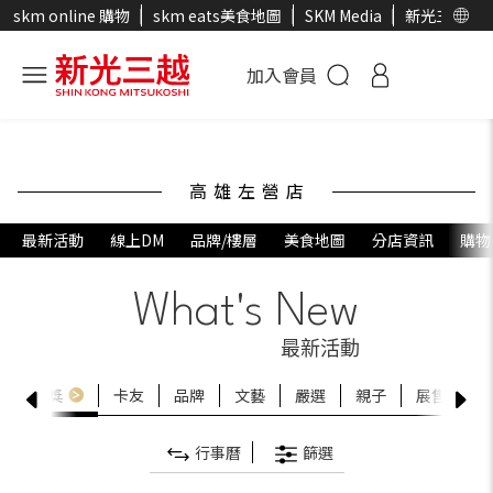
skm online 購物
skm eats美食地圖
SKM Media
新光三越官
加入會員
高雄左營店
最新活動
線上DM
品牌/樓層
美食地圖
分店資訊
購物
What's New
最新活動
動
贈獎
卡友
品牌
文藝
嚴選
親子
展售
美
行事曆
篩選