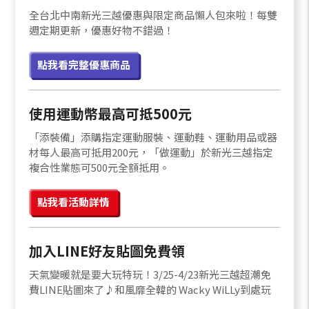
全台北中南新光三越優惠與限定商品懶人包來啦！每雙
週定期更新，優惠好物不錯過！
點我看完整優惠商品
使用運動幣最高可抵500元
「添裝備」添購指定運動服裝、運動鞋、運動用品或器
材每人最高可抵用200元，「做運動」於新光三越指定
複合性業態可500元全額抵用。
點我看活動詳情
加入LINE好友貼圖免費領
天氣變暖就是要大玩特玩！3/25-4/23新光三越超潮免
費LINE貼圖來了♪和風靡全韓的 Wacky WiLLy到處玩