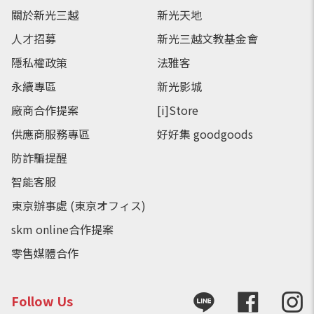
關於新光三越
新光天地
人才招募
新光三越文教基金會
隱私權政策
法雅客
永續專區
新光影城
廠商合作提案
[i]Store
供應商服務專區
好好集 goodgoods
防詐騙提醒
智能客服
東京辦事處 (東京オフィス)
skm online合作提案
零售媒體合作
Follow Us