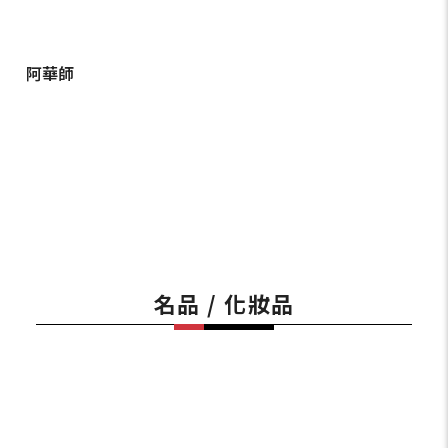
阿華師
名品 / 化妝品