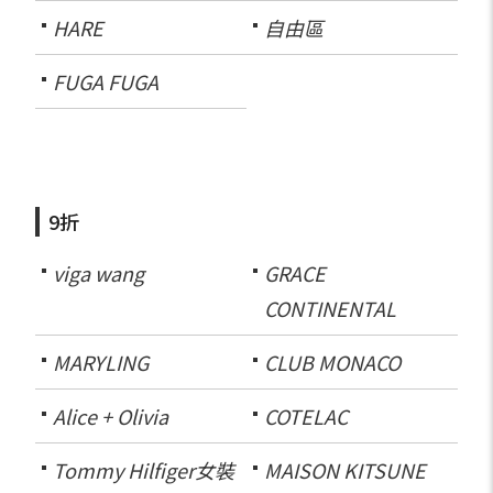
HARE
自由區
FUGA FUGA
9折
viga wang
GRACE
CONTINENTAL
MARYLING
CLUB MONACO
Alice + Olivia
COTELAC
Tommy Hilfiger女裝
MAISON KITSUNE