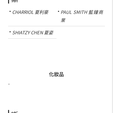
9折
CHARRIOL 夏利豪
PAUL SMITH 藍鐘商
業
SHIATZY CHEN 夏姿
化妝品
-