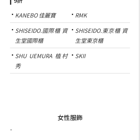
9折
KANEBO 佳麗寶
RMK
SHISEIDO.國際櫃 資
SHISEIDO.東京櫃 資
生堂國際櫃
生堂東京櫃
SHU UEMURA 植村
SKII
秀
女性服飾
-