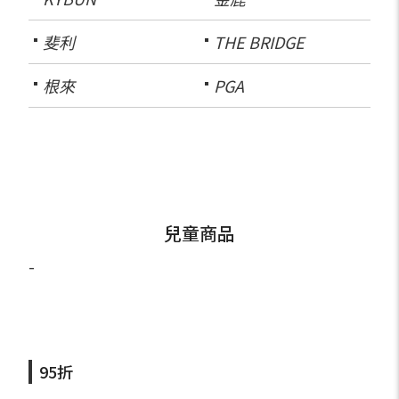
斐利
THE BRIDGE
根來
PGA
兒童商品
-
95折