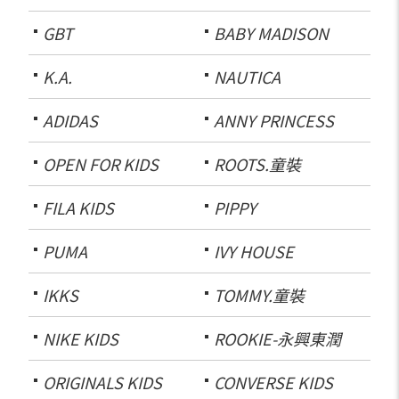
GBT
BABY MADISON
K.A.
NAUTICA
ADIDAS
ANNY PRINCESS
OPEN FOR KIDS
ROOTS.童裝
FILA KIDS
PIPPY
PUMA
IVY HOUSE
IKKS
TOMMY.童裝
NIKE KIDS
ROOKIE-永興東潤
ORIGINALS KIDS
CONVERSE KIDS