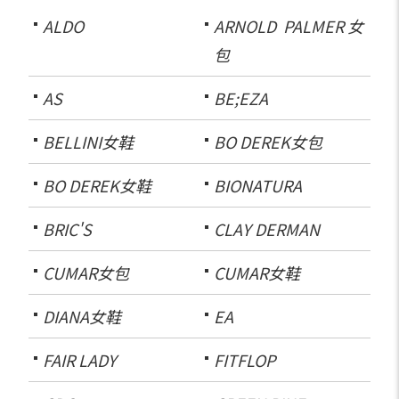
ALDO
ARNOLD PALMER女
包
AS
BE;EZA
BELLINI女鞋
BO DEREK女包
BO DEREK女鞋
BIONATURA
BRIC'S
CLAY DERMAN
CUMAR女包
CUMAR女鞋
DIANA女鞋
EA
FAIR LADY
FITFLOP