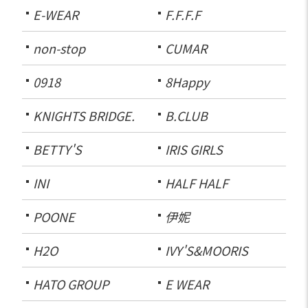
E-WEAR
F.F.F.F
non-stop
CUMAR
0918
8Happy
KNIGHTS BRIDGE.
B.CLUB
BETTY'S
IRIS GIRLS
INI
HALF HALF
POONE
伊妮
H2O
IVY'S&MOORIS
HATO GROUP
E WEAR