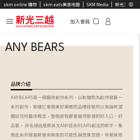
skm online 購物
skm eats美食地圖
SKM Media
新光三越官
加入會員
ANY BEARS
品牌介紹
ANYBEARS是一個藝術創作系列，以軟糖熊為創作發展一
系列創作，軟糖它象徵美好療癒的品嚐經驗所以無論希望
闡述任何藝術概念，整個過程都會變得那樣的好入口、好
品嘗。 命名緣由是將英文ANY結合BEARS創出的新字，象
徵此系列發展將會有無限的可能性與想像空間，有著無限