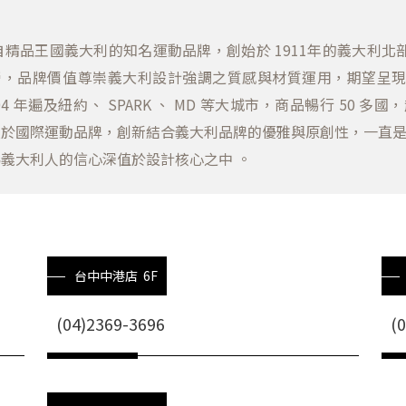
 來自精品王國義大利的知名運動品牌，創始於 1911年的義大利北部的
營，品牌價值尊崇義大利設計強調之質感與材質運用，期望呈
004 年遍及紐約、 SPARK 、 MD 等大城市，商品暢行 50 
於國際運動品牌，創新結合義大利品牌的優雅與原創性，一直是 F
義大利人的信心深值於設計核心之中 。
台中中港店 6F
(04)2369-3696
(