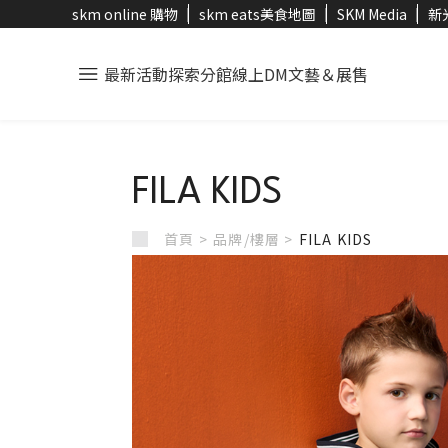
skm online 購物
skm eats美食地圖
SKM Media
新
最新活動
探索分館
線上DM
文藝＆展售
FILA KIDS
首頁 >
品牌/樓層 >
FILA KIDS