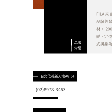
FILA
品牌經
材。 2
變，定位
品牌
式與身為
介紹
台北信義新天地A8 5F
(02)8978-3463