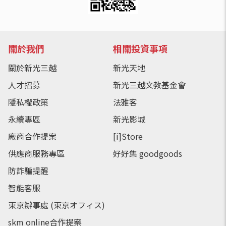
關於我們
相關投資事項
關於新光三越
新光天地
人才招募
新光三越文教基金會
隱私權政策
法雅客
永續專區
新光影城
廠商合作提案
[i]Store
供應商服務專區
好好集 goodgoods
防詐騙提醒
智能客服
東京辦事處 (東京オフィス)
skm online合作提案