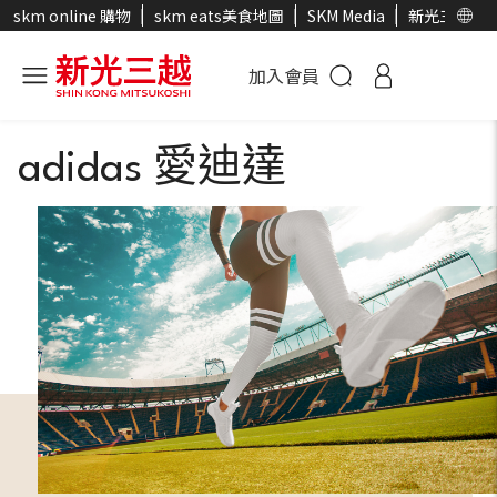
skm online 購物
skm eats美食地圖
SKM Media
新光三越官
加入會員
adidas 愛迪達