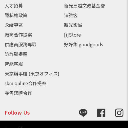
人才招募
新光三越文教基金會
隱私權政策
法雅客
永續專區
新光影城
廠商合作提案
[i]Store
供應商服務專區
好好集 goodgoods
防詐騙提醒
智能客服
東京辦事處 (東京オフィス)
skm online合作提案
零售媒體合作
Follow Us