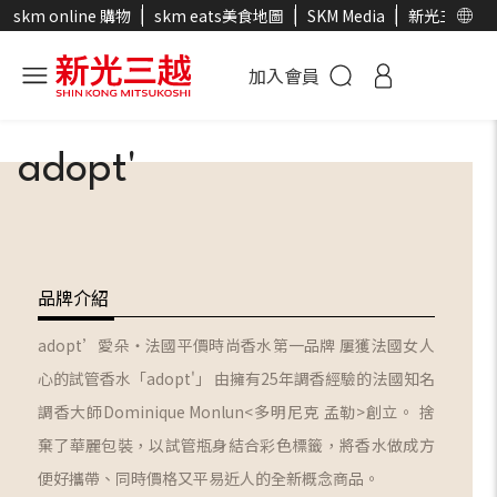
skm online 購物
skm eats美食地圖
SKM Media
新光三越官
加入會員
adopt'
品牌介紹
adopt’愛朵‧法國平價時尚香水第一品牌 屢獲法國女人
心的試管香水「adopt'」 由擁有25年調香經驗的法國知名
調香大師Dominique Monlun<多明尼克 孟勒>創立。 捨
棄了華麗包裝，以試管瓶身結合彩色標籤，將香水做成方
便好攜帶、同時價格又平易近人的全新概念商品。