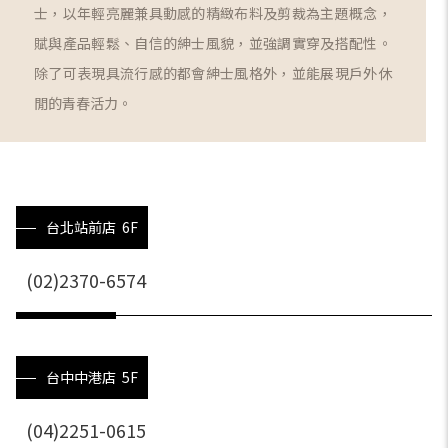
士，以年輕亮麗兼具動感的精緻布料及剪裁為主題概念，
賦與產品輕鬆、自信的紳士風貌，並強調實穿及搭配性。
除了可表現具流行感的都會紳士風格外，並能展現戶外休
閒的青春活力。
台北站前店 6F
(02)2370-6574
台中中港店 5F
(04)2251-0615