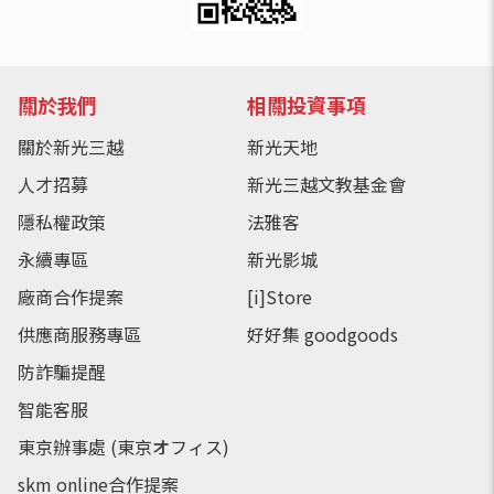
關於我們
相關投資事項
關於新光三越
新光天地
人才招募
新光三越文教基金會
隱私權政策
法雅客
永續專區
新光影城
廠商合作提案
[i]Store
供應商服務專區
好好集 goodgoods
防詐騙提醒
智能客服
東京辦事處 (東京オフィス)
skm online合作提案