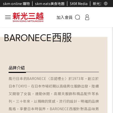
skm online 購物
skm eats美食地圖
SKM Media
新光三越官
加入會員
BARONECE西服
品牌介紹
風行日本的BARONECE〈百諾禮士〉於1973年，創立於
日本TOKYO，在日本市場初期以高級男仕服飾出發，陸續
又開發了女裝，運動休閒，高爾夫服飾和精品配件等系
列。三十年來，以精緻的質感，流行的設計，明確的品牌
風格，享譽日本時裝界。BARONECE西服針對高品味男