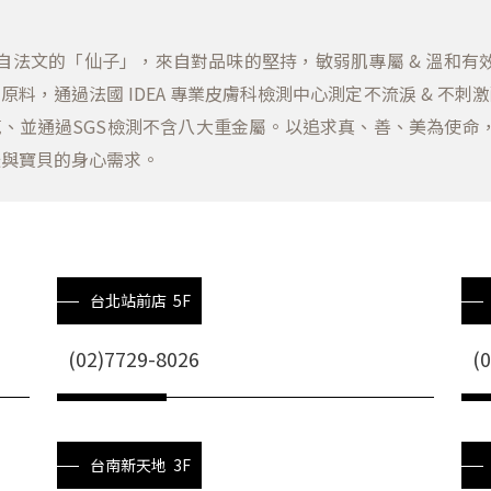
s 源自法文的「仙子」，來自對品味的堅持，敏弱肌專屬 & 溫
原料，通過法國 IDEA 專業皮膚科檢測中心測定不流淚 & 不刺
範、並通過SGS檢測不含八大重金屬。以追求真、善、美為使命
咪與寶貝的身心需求。
台北站前店 5F
(02)7729-8026
(
台南新天地 3F