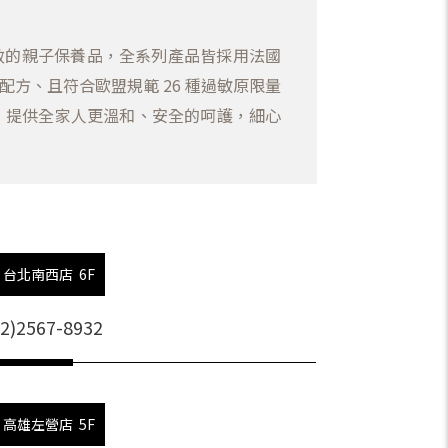
和有效的親子保養品，全系列產品皆採用法國
激配方、且符合歐盟規範 26 種過敏原限量
，提供全家人更溫和、安全的呵護，細心
台北南西店 6F
02)2567-8932
高雄左營店 5F