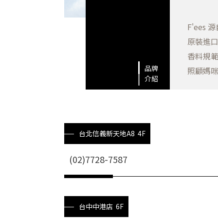
F'ee
原裝進口
香料規
品牌
照顧媽
介紹
台北信義新天地A8 4F
(02)7728-7587
台中中港店 6F