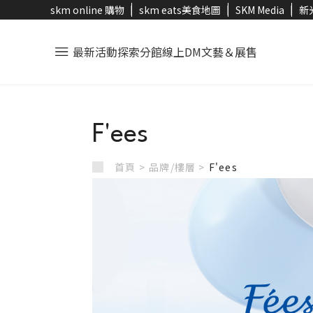
skm online 購物
skm eats美食地圖
SKM Media
新
最新活動
探索分館
線上DM
文藝＆展售
F'ees
首頁 >
品牌/樓層 >
F'ees