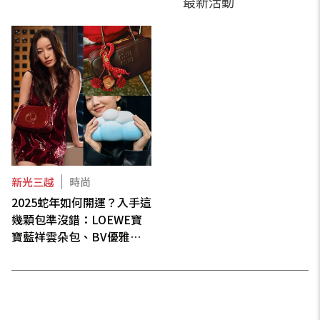
最新活動
新光三越
時尚
2025蛇年如何開運？入手這
幾顆包準沒錯：LOEWE寶
寶藍祥雲朵包、BV優雅玉
石編織手袋、Chloé 金屬蛇
形手環包、GUCCI Ancora
櫻桃紅鏈帶包...