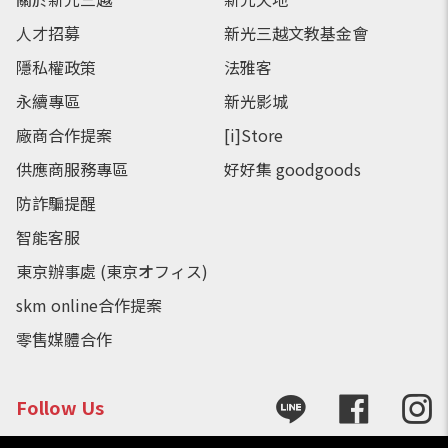
人才招募
新光三越文教基金會
隱私權政策
法雅客
永續專區
新光影城
廠商合作提案
[i]Store
供應商服務專區
好好集 goodgoods
防詐騙提醒
智能客服
東京辦事處 (東京オフィス)
skm online合作提案
零售媒體合作
Follow Us