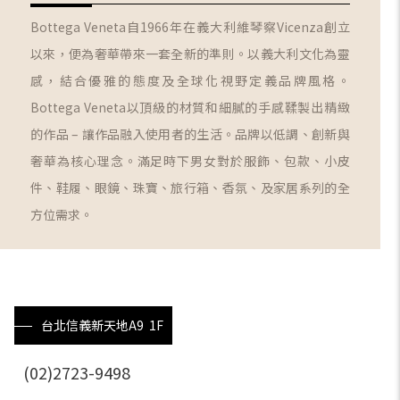
Bottega Veneta自1966年在義大利維琴察Vicenza創立
以來，便為奢華帶來一套全新的準則。以義大利文化為靈
感，結合優雅的態度及全球化視野定義品牌風格。
Bottega Veneta以頂級的材質和細膩的手感鞣製出精緻
的作品 – 讓作品融入使用者的生活。品牌以低調、創新與
奢華為核心理念。滿足時下男女對於服飾、包款、小皮
件、鞋履、眼鏡、珠寶、旅行箱、香氛、及家居系列的全
方位需求。
台北信義新天地A9 1F
(02)2723-9498