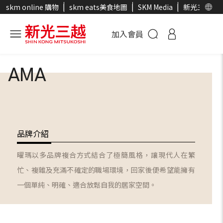
skm online 購物
skm eats美食地圖
SKM Media
新光三越官
加入會員
AMA
品牌介紹
曜瑪以多品牌複合方式結合了極簡風格，讓現代人在繁
忙、複雜及充滿不確定的職場環境，回家後便希望能擁有
一個單純、明確、適合放鬆自我的居家空間。