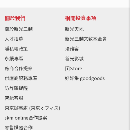
關於我們
相關投資事項
關於新光三越
新光天地
人才招募
新光三越文教基金會
隱私權政策
法雅客
永續專區
新光影城
廠商合作提案
[i]Store
供應商服務專區
好好集 goodgoods
防詐騙提醒
智能客服
東京辦事處 (東京オフィス)
skm online合作提案
零售媒體合作