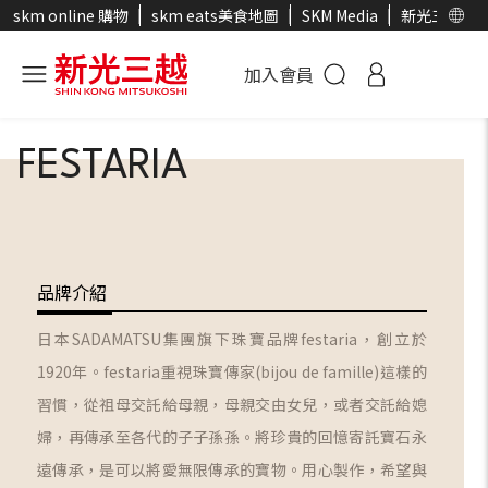
skm online 購物
skm eats美食地圖
SKM Media
新光三越官
加入會員
FESTARIA
品牌介紹
日本SADAMATSU集團旗下珠寶品牌festaria，創立於
1920年。festaria重視珠寶傳家(bijou de famille)這樣的
習慣，從祖母交託給母親，母親交由女兒，或者交託給媳
婦，再傳承至各代的子子孫孫。將珍貴的回憶寄託寶石永
遠傳承，是可以將愛無限傳承的寶物。用心製作，希望與