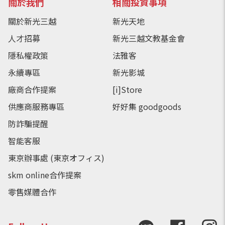
關於我們
相關投資事項
關於新光三越
新光天地
人才招募
新光三越文教基金會
隱私權政策
法雅客
永續專區
新光影城
廠商合作提案
[i]Store
供應商服務專區
好好集 goodgoods
防詐騙提醒
智能客服
東京辦事處 (東京オフィス)
skm online合作提案
零售媒體合作