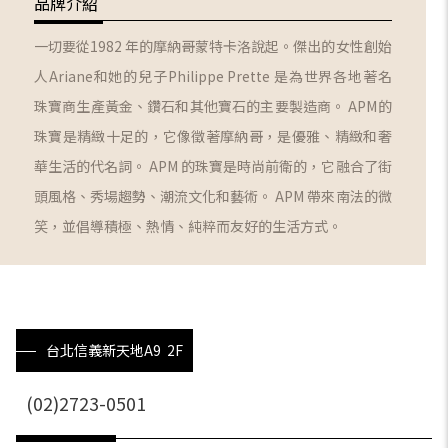
品牌介紹
一切要從1982 年的摩納哥蒙特卡洛說起。傑出的女性創始
人Ariane和她的兒子Philippe Prette 是為世界各地著名
珠寶商生產黃金、鑽石和其他寶石的主要製造商。 APM的
珠寶是精緻十足的，它像徵著摩納哥，是優雅、精緻和奢
華生活的代名詞。 APM 的珠寶是時尚前衛的，它融合了街
頭風格、秀場趨勢、潮流文化和藝術。 APM 帶來南法的微
笑，並倡導積極、熱情、純粹而友好的生活方式。
台北信義新天地A9 2F
(02)2723-0501