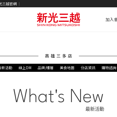
光三越官網
加入
高雄三多店
最新活動
線上DM
品牌/樓層
美食地圖
分店資訊
購物諮詢
What's New
最新活動