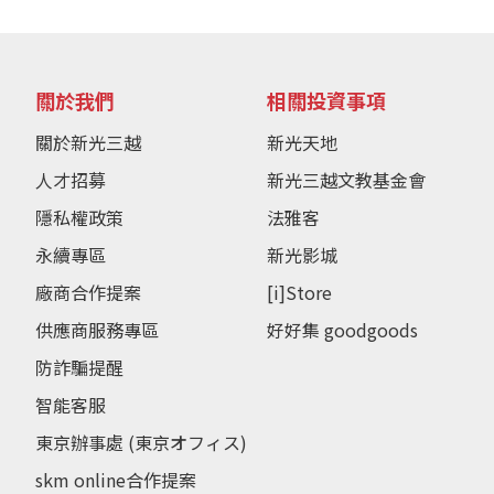
關於我們
相關投資事項
關於新光三越
新光天地
人才招募
新光三越文教基金會
隱私權政策
法雅客
永續專區
新光影城
廠商合作提案
[i]Store
供應商服務專區
好好集 goodgoods
防詐騙提醒
智能客服
東京辦事處 (東京オフィス)
skm online合作提案