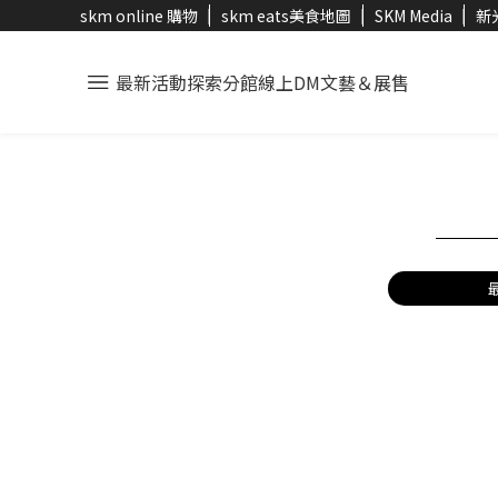
skm online 購物
skm eats美食地圖
SKM Media
新
最新活動
探索分館
線上DM
文藝＆展售