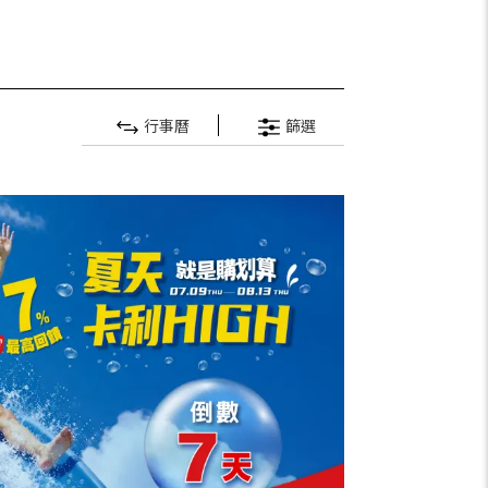
行事曆
篩選