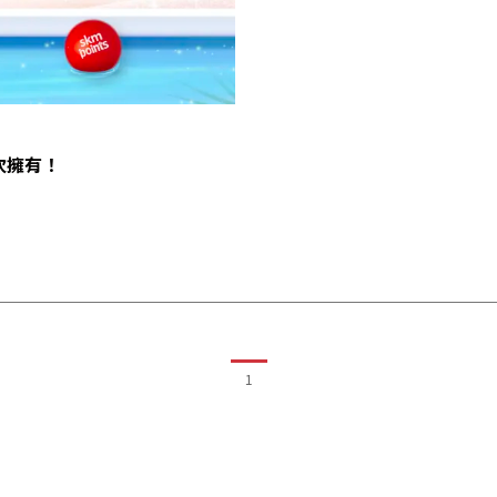
一次擁有！
1