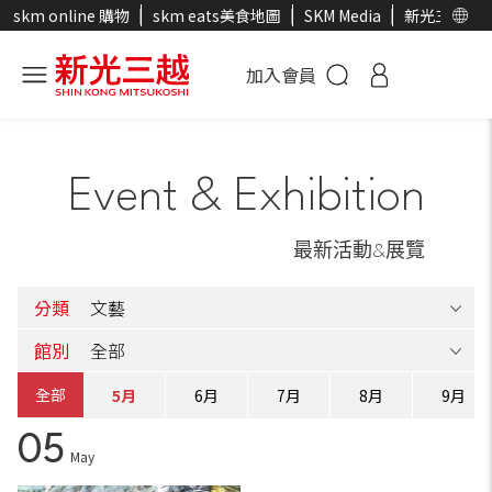
skm online 購物
skm eats美食地圖
SKM Media
新光三越官
加入會員
Event & Exhibition
最新活動&展覽
分類
館別
全部
4月
5月
6月
7月
8月
9月
05
May