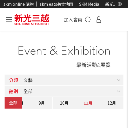
skm online 購物
skm eats美食地圖
SKM Media
新光三越官
加入會員
Event & Exhibition
最新活動&展覽
分類
館別
全部
月
8月
9月
10月
11月
12月