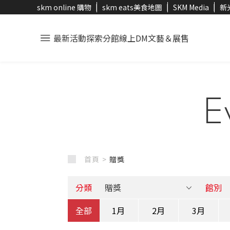
skm online 購物
skm eats美食地圖
SKM Media
新
最新活動
探索分館
線上DM
文藝＆展售
E
首頁 >
贈獎
分類
館別
全部
1月
2月
3月