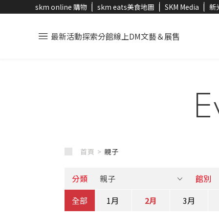
skm online 購物
skm eats美食地圖
SKM Media
新
最新活動
探索分館
線上DM
文藝＆展售
E
首頁 >
親子
分類
館別
全部
1月
2月
3月