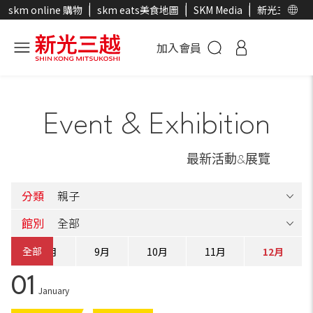
skm online 購物
skm eats美食地圖
SKM Media
新光三越官
加入會員
Event & Exhibition
最新活動&展覽
分類
館別
全部
月
8月
9月
10月
11月
12月
01
January