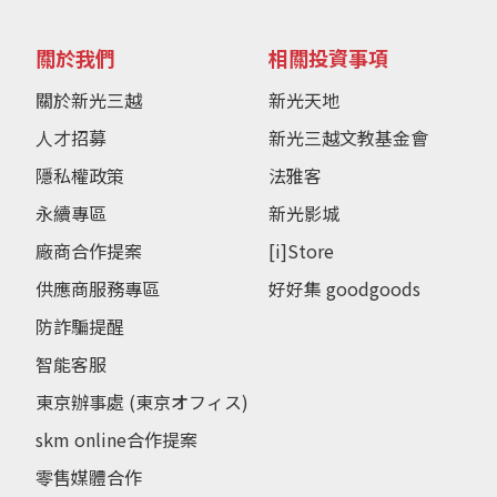
關於我們
相關投資事項
關於新光三越
新光天地
人才招募
新光三越文教基金會
隱私權政策
法雅客
永續專區
新光影城
廠商合作提案
[i]Store
供應商服務專區
好好集 goodgoods
防詐騙提醒
智能客服
東京辦事處 (東京オフィス)
skm online合作提案
零售媒體合作