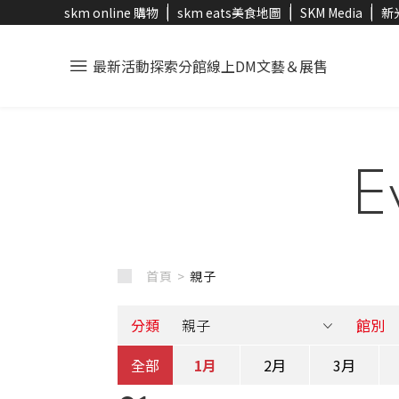
skm online 購物
skm eats美食地圖
SKM Media
新
最新活動
探索分館
線上DM
文藝＆展售
E
首頁 >
親子
分類
館別
全部
1月
2月
3月