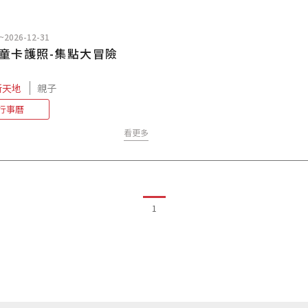
~2026-12-31
兒童卡護照-集點大冒險
新天地
親子
行事曆
看更多
1