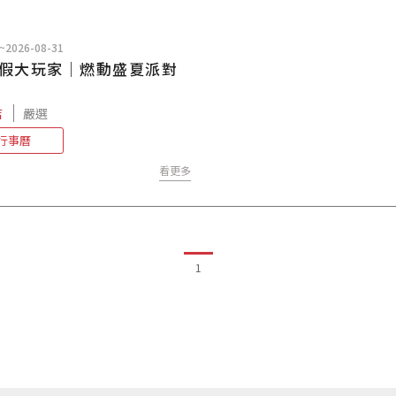
~2026-08-31
6暑假大玩家｜燃動盛夏派對
店
嚴選
行事曆
看更多
1