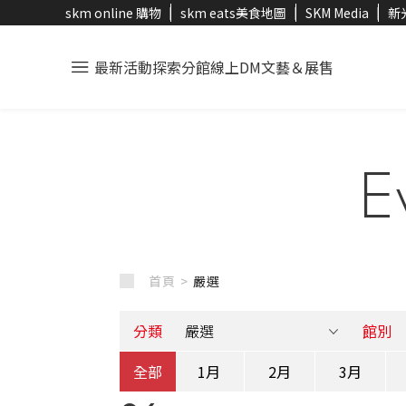
skm online 購物
skm eats美食地圖
SKM Media
新
最新活動
探索分館
線上DM
文藝＆展售
E
首頁 >
嚴選
分類
館別
全部
1月
2月
3月