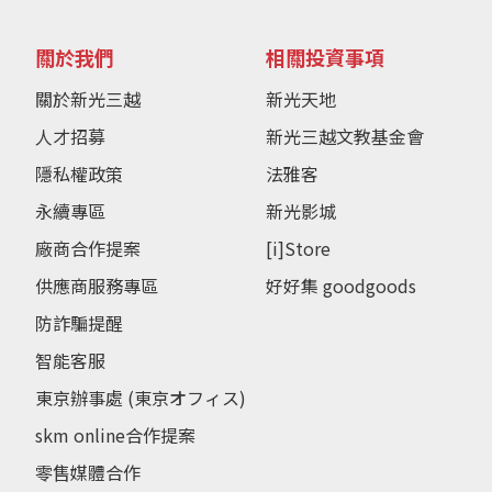
關於我們
相關投資事項
關於新光三越
新光天地
人才招募
新光三越文教基金會
隱私權政策
法雅客
永續專區
新光影城
廠商合作提案
[i]Store
供應商服務專區
好好集 goodgoods
防詐騙提醒
智能客服
東京辦事處 (東京オフィス)
skm online合作提案
零售媒體合作