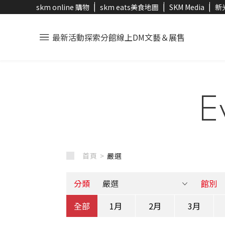
skm online 購物
skm eats美食地圖
SKM Media
新
最新活動
探索分館
線上DM
文藝＆展售
E
首頁 >
嚴選
分類
館別
全部
1月
2月
3月